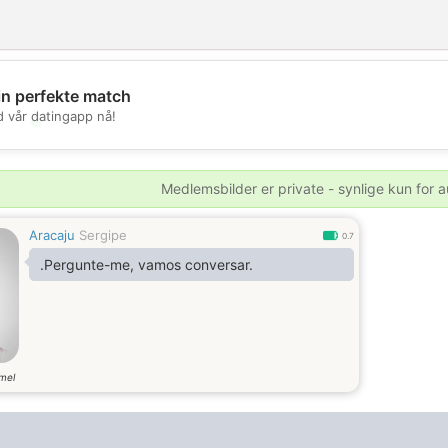
in perfekte match
d vår datingapp nå!
💖
💕
Medlemsbilder er private - synlige kun for a
Aracaju
Sergipe
0.7
.Pergunte-me, vamos conversar.
mel