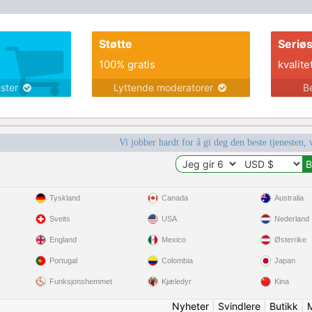
Støtte
Seriø
100% gratis
kvalite
ester
Lyttende moderatorer
B
Vi jobber hardt for å gi deg den beste tjenesten, 
Tyskland
Canada
Australia
Sveits
USA
Nederland
England
Mexico
Østerrike
Portugal
Colombia
Japan
Funksjonshemmet
Kjæledyr
Kina
Nyheter
|
Svindlere
|
Butikk
|