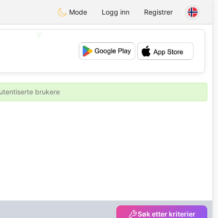
Mode
Logg inn
Registrer
💖
💕
utentiserte brukere
Søk etter kriterier