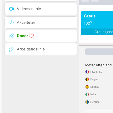
Videosamtale
Gratis
Aktiviteter
%
100
Gratis tjen
Doner
Arbeidstidslinje
Møter etter land
Frankrike
Belgia
Spania
Italia
Sverige