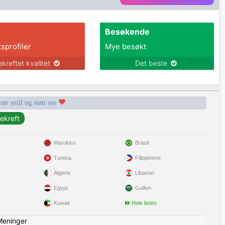
s
Besøkende
tsprofiler
Mye besøkt
ekreftet kvalitet
Det beste
vær snill og støtt oss
Marokko
Brasil
Tunisia
Filippinene
Algerie
Libanon
Egypt
Gulfen
Kuwait
Hele listen
Meninger