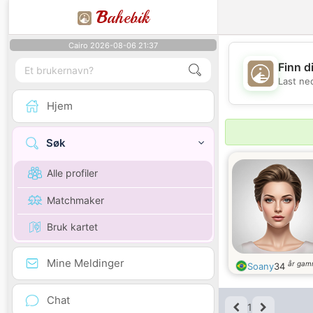
B
ahebik
Cairo 2026-08-06 21:37
Finn d
Last ne
Hjem
Søk
Alle profiler
Matchmaker
Bruk kartet
Mine Meldinger
år gam
Soany
34
Chat
1