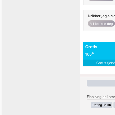
Drikker jeg alc 
Vil fortelle deg
Gratis
%
100
Gratis tjen
Finn singler i o
Dating Balkh