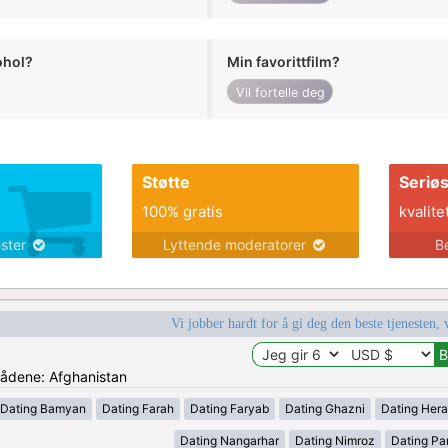
ohol?
Min favorittfilm?
Vil fortelle deg
Støtte
Seriø
100% gratis
kvalite
ester
Lyttende moderatorer
B
Vi jobber hardt for å gi deg den beste tjenesten, 
mrådene: Afghanistan
Dating Bamyan
Dating Farah
Dating Faryab
Dating Ghazni
Dating Hera
Dating Nangarhar
Dating Nimroz
Dating Pa