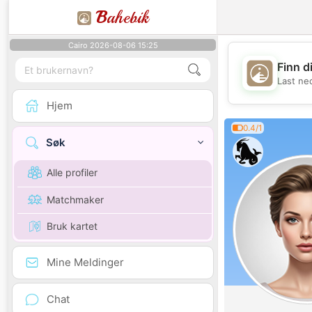
B
ahebik
Cairo 2026-08-06 15:25
Finn d
Last ne
Hjem
0.4/1
Søk
Alle profiler
Matchmaker
Bruk kartet
Mine Meldinger
Chat