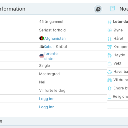
nformation
Noen
45 år gammel
Leter du
Seriøst forhold
Øyne
Afghanistan
Håret
Kabul
Kabul
,
Kroppe
forente
Høyde
stater
Vekt
Single
Have ba
Mastergrad
Vil du h
Nei
Endre by
Vil fortelle deg
Religion
Logg inn
Logg inn
g