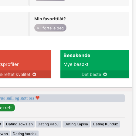
Min favorittlåt?
Vil fortelle deg
s
Besøkende
tsprofiler
Mye besøkt
ekreftet kvalitet
Det beste
vær snill og støtt oss
t
Dating Jowzjan
Dating Kabul
Dating Kapisa
Dating Kunduz
rwan
Dating Vardak