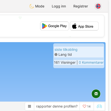
Mode
Logg inn
Registrer
💖
💕
siste tilkobling
Lang tid
161 Visninger |
0 Kommentarer
rapporter denne profilen?
14