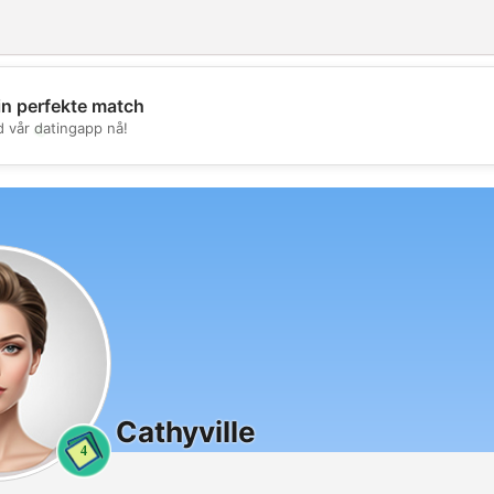
in perfekte match
💖
d vår datingapp nå!
💕
Cathyville
4