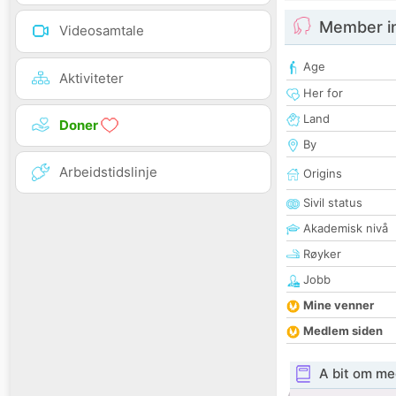
Member i
Videosamtale
Age
Aktiviteter
Her for
Land
Doner
By
Arbeidstidslinje
Origins
Sivil status
Akademisk nivå
Røyker
Jobb
Mine venner
Medlem siden
A bit om me