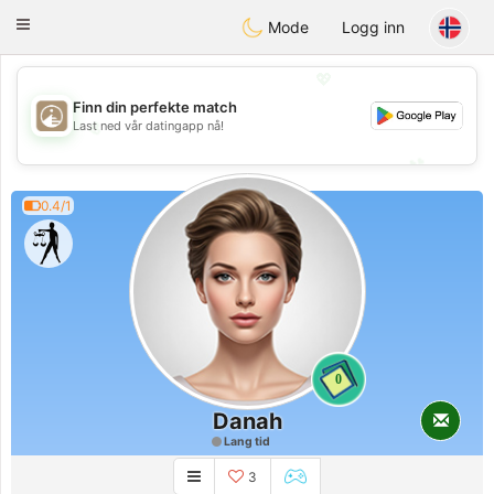
B
ahebik
Toggle
Mode
Logg inn
navigation
💖
Finn din perfekte match
💖
Last ned vår datingapp nå!
💕
💕
0.4/1
0
Danah
Lang tid
3