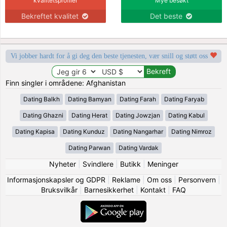
kvalitetsprofiler
Mye besøkt
Bekreftet kvalitet
Det beste
Vi jobber hardt for å gi deg den beste tjenesten, vær snill og støtt oss
Finn singler i områdene: Afghanistan
Dating Balkh
Dating Bamyan
Dating Farah
Dating Faryab
Dating Ghazni
Dating Herat
Dating Jowzjan
Dating Kabul
Dating Kapisa
Dating Kunduz
Dating Nangarhar
Dating Nimroz
Dating Parwan
Dating Vardak
Nyheter
|
Svindlere
|
Butikk
|
Meninger
Informasjonskapsler og GDPR
|
Reklame
|
Om oss
|
Personvern
|
Bruksvilkår
|
Barnesikkerhet
|
Kontakt
|
FAQ