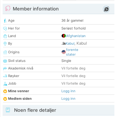
Member information
Age
36 år gammel
Her for
Seriøst forhold
Land
Afghanistan
Kabul
By
Kabul
,
forente
Origins
stater
Sivil status
Single
Akademisk nivå
Vil fortelle deg
Røyker
Vil fortelle deg
Jobb
Vil fortelle deg
Mine venner
Logg inn
Medlem siden
Logg inn
Noen flere detaljer