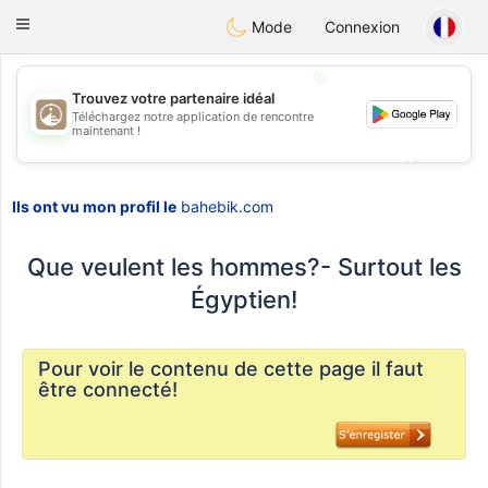
B
ahebik
Toggle
Mode
Connexion
navigation
💖
Trouvez votre partenaire idéal
Téléchargez notre application de rencontre
💖
maintenant !
💕
💕
Ils ont vu mon profil le
bahebik.com
Que veulent les hommes?- Surtout les
Égyptien!
Pour voir le contenu de cette page il faut
être connecté!