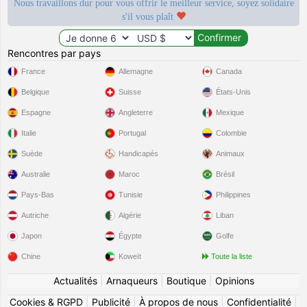
Nous travaillons dur pour vous offrir le meilleur service, soyez solidaire
s'il vous plaît
Rencontres par pays
France
Allemagne
Canada
Belgique
Suisse
États-Unis
Espagne
Angleterre
Mexique
Italie
Portugal
Colombie
Suède
Handicapés
Animaux
Australie
Maroc
Brésil
Pays-Bas
Tunisie
Philippines
Autriche
Algérie
Liban
Japon
Égypte
Golfe
Chine
Koweït
Toute la liste
Actualités
|
Arnaqueurs
|
Boutique
|
Opinions
Cookies & RGPD
|
Publicité
|
À propos de nous
|
Confidentialité
|