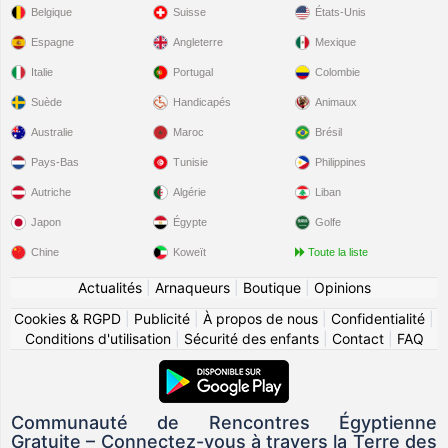
Belgique
Suisse
États-Unis
Espagne
Angleterre
Mexique
Italie
Portugal
Colombie
Suède
Handicapés
Animaux
Australie
Maroc
Brésil
Pays-Bas
Tunisie
Philippines
Autriche
Algérie
Liban
Japon
Égypte
Golfe
Chine
Koweït
Toute la liste
Actualités
|
Arnaqueurs
|
Boutique
|
Opinions
Cookies & RGPD
|
Publicité
|
À propos de nous
|
Confidentialité
|
Conditions d'utilisation
|
Sécurité des enfants
|
Contact
|
FAQ
Communauté de Rencontres Égyptienne
Gratuite – Connectez-vous à travers la Terre des