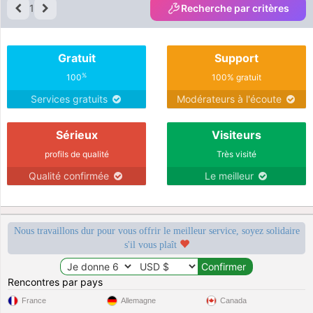
1
Recherche par critères
Gratuit
Support
%
100
100% gratuit
Services gratuits
Modérateurs à l'écoute
Sérieux
Visiteurs
profils de qualité
Très visité
Qualité confirmée
Le meilleur
Nous travaillons dur pour vous offrir le meilleur service, soyez solidaire
s'il vous plaît
Rencontres par pays
France
Allemagne
Canada