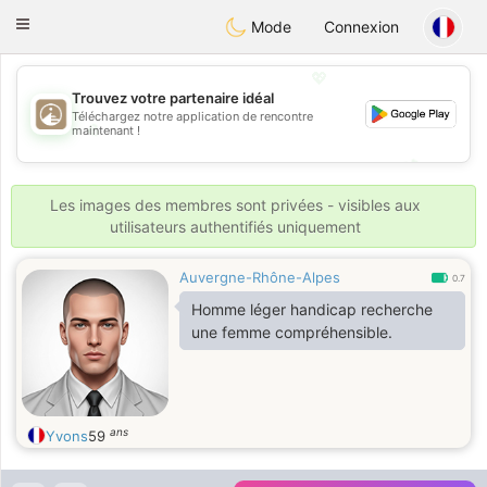
B
ahebik
Toggle
Mode
Connexion
navigation
💖
Trouvez votre partenaire idéal
Téléchargez notre application de rencontre
💖
maintenant !
💕
💕
Les images des membres sont privées - visibles aux
utilisateurs authentifiés uniquement
Auvergne-Rhône-Alpes
0.7
Homme léger handicap recherche
une femme compréhensible.
ans
Yvons
59