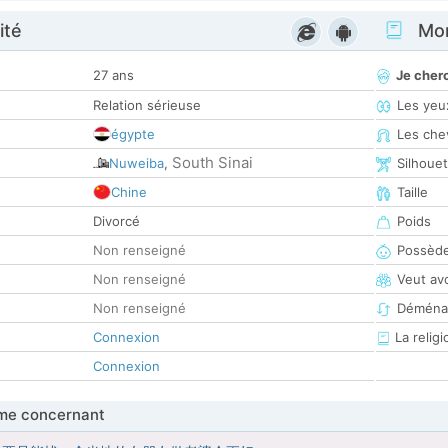
ité
Mon
27 ans
Je cher
Relation sérieuse
Les yeu
égypte
Les che
South Sinai
Nuweiba
,
Silhoue
Chine
Taille
Divorcé
Poids
Non renseigné
Possède
Non renseigné
Veut av
Non renseigné
Déména
Connexion
La religi
Connexion
me concernant