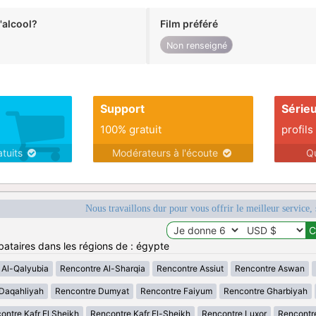
alcool?
Film préféré
Non renseigné
Support
Série
100% gratuit
profils
atuits
Modérateurs à l'écoute
Q
Nous travaillons dur pour vous offrir le meilleur service, 
bataires dans les régions de : égypte
 Al-Qalyubia
Rencontre Al-Sharqia
Rencontre Assiut
Rencontre Aswan
Daqahliyah
Rencontre Dumyat
Rencontre Faiyum
Rencontre Gharbiyah
ontre Kafr El Sheikh
Rencontre Kafr El-Sheikh
Rencontre Luxor
Rencontr