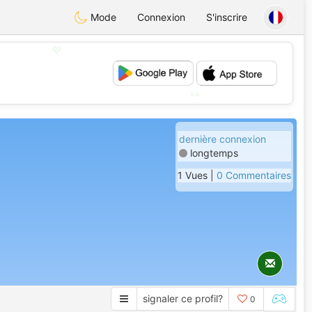
Mode
Connexion
S'inscrire
💖
💕
dernière connexion
longtemps
1 Vues |
0 Commentaires
signaler ce profil?
0