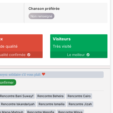
Chanson préférée
Non renseigné
ux
Visiteurs
 de qualité
Très visité
ualité confirmée
Le meilleur
soyez solidaire s'il vous plaît
Rencontre Bani Suwayf
Rencontre Beheira
Rencontre Cairo
Rencontre Iskandariyah
Rencontre Ismailia
Rencontre Jizah
e Marsa Matrouh
Rencontre Menofia
Rencontre Minya