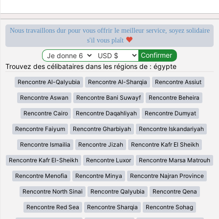
Nous travaillons dur pour vous offrir le meilleur service, soyez solidaire
s'il vous plaît
Trouvez des célibataires dans les régions de : égypte
Rencontre Al-Qalyubia
Rencontre Al-Sharqia
Rencontre Assiut
Rencontre Aswan
Rencontre Bani Suwayf
Rencontre Beheira
Rencontre Cairo
Rencontre Daqahliyah
Rencontre Dumyat
Rencontre Faiyum
Rencontre Gharbiyah
Rencontre Iskandariyah
Rencontre Ismailia
Rencontre Jizah
Rencontre Kafr El Sheikh
Rencontre Kafr El-Sheikh
Rencontre Luxor
Rencontre Marsa Matrouh
Rencontre Menofia
Rencontre Minya
Rencontre Najran Province
Rencontre North Sinai
Rencontre Qalyubia
Rencontre Qena
Rencontre Red Sea
Rencontre Sharqia
Rencontre Sohag