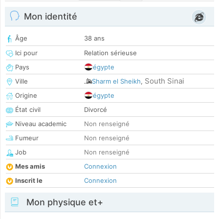
Mon identité
Âge
38 ans
Ici pour
Relation sérieuse
Pays
égypte
South Sinai
Ville
Sharm el Sheikh
,
Origine
égypte
État civil
Divorcé
Niveau academic
Non renseigné
Fumeur
Non renseigné
Job
Non renseigné
Mes amis
Connexion
Inscrit le
Connexion
Mon physique et+