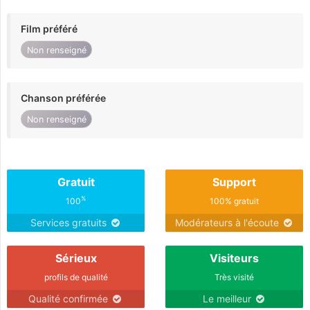
Film préféré
Non renseigné
Chanson préférée
Non renseigné
Gratuit
Support
%
100
100% gratuit
Services gratuits
Modérateurs à l'écoute
Sérieux
Visiteurs
profils de qualité
Très visité
Qualité confirmée
Le meilleur