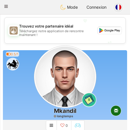
B
ahebik
Toggle
Mode
Connexion
navigation
💖
Trouvez votre partenaire idéal
Téléchargez notre application de rencontre
💖
maintenant !
💕
💕
0.5/1
0
Mkandil
longtemps
0