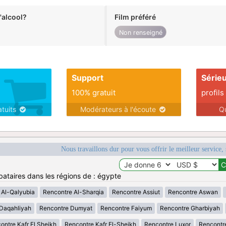
alcool?
Film préféré
Non renseigné
Support
Série
100% gratuit
profils
atuits
Modérateurs à l'écoute
Q
Nous travaillons dur pour vous offrir le meilleur service, 
bataires dans les régions de : égypte
 Al-Qalyubia
Rencontre Al-Sharqia
Rencontre Assiut
Rencontre Aswan
Daqahliyah
Rencontre Dumyat
Rencontre Faiyum
Rencontre Gharbiyah
ontre Kafr El Sheikh
Rencontre Kafr El-Sheikh
Rencontre Luxor
Rencontr