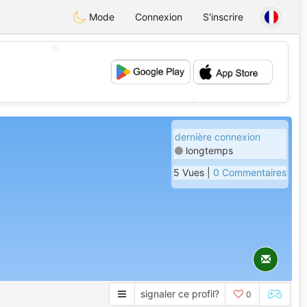
Mode
Connexion
S'inscrire
💖
💕
dernière connexion
longtemps
5 Vues |
0 Commentaires
signaler ce profil?
0