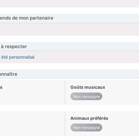
tends de mon partenaire
 à respecter
a été personnalisé
nnaître
ts
Goûts musicaux
Non renseigné
Animaux préférés
Non renseigné