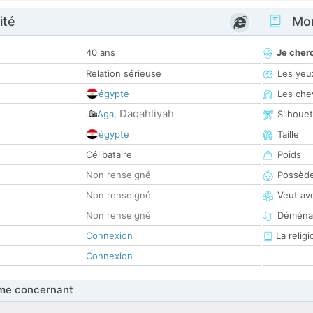
ité
Mon
40 ans
Je cher
Relation sérieuse
Les yeu
égypte
Les che
Daqahliyah
Aga
,
Silhoue
égypte
Taille
Célibataire
Poids
Non renseigné
Possède
Non renseigné
Veut av
Non renseigné
Déména
Connexion
La religi
Connexion
me concernant