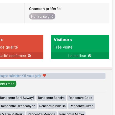
Chanson préférée
Non renseigné
ux
Visiteurs
 de qualité
Très visité
ualité confirmée
Le meilleur
soyez solidaire s'il vous plaît
Rencontre Bani Suwayf
Rencontre Beheira
Rencontre Cairo
Rencontre Iskandariyah
Rencontre Ismailia
Rencontre Jizah
e Marsa Matrouh
Rencontre Menofia
Rencontre Minya