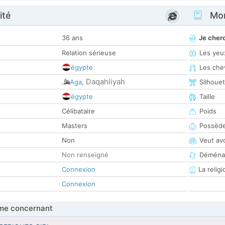
ité
Mon
36 ans
Je cher
Relation sérieuse
Les yeu
égypte
Les che
Daqahliyah
Aga
,
Silhoue
égypte
Taille
Célibataire
Poids
Masters
Possède
Non
Veut av
Non renseigné
Déména
Connexion
La religi
Connexion
me concernant