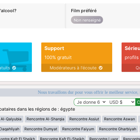
alcool?
Film préféré
Non renseigné
Support
Série
100% gratuit
profils
atuits
Modérateurs à l'écoute
Q
Nous travaillons dur pour vous offrir le meilleur service, 
bataires dans les régions de : égypte
 Al-Qalyubia
Rencontre Al-Sharqia
Rencontre Assiut
Rencontre Aswan
Daqahliyah
Rencontre Dumyat
Rencontre Faiyum
Rencontre Gharbiyah
ontre Kafr El Sheikh
Rencontre Kafr El-Sheikh
Rencontre Luxor
Rencontr