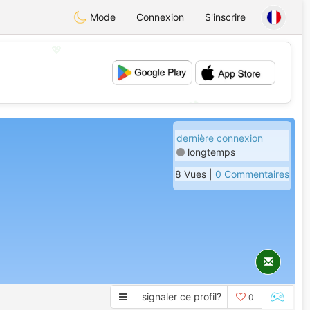
Mode
Connexion
S'inscrire
💖
💕
dernière connexion
longtemps
8 Vues |
0 Commentaires
signaler ce profil?
0