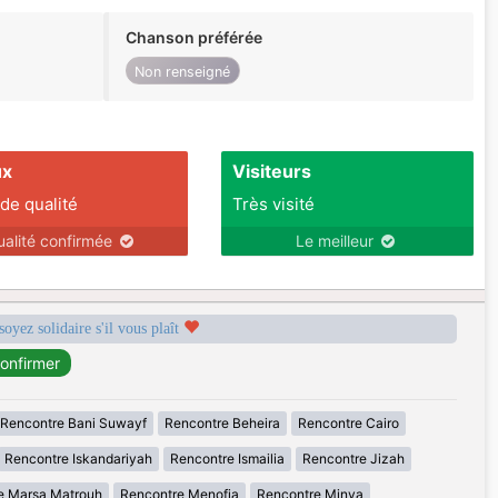
Chanson préférée
Non renseigné
ux
Visiteurs
 de qualité
Très visité
ualité confirmée
Le meilleur
soyez solidaire s'il vous plaît
Rencontre Bani Suwayf
Rencontre Beheira
Rencontre Cairo
Rencontre Iskandariyah
Rencontre Ismailia
Rencontre Jizah
e Marsa Matrouh
Rencontre Menofia
Rencontre Minya