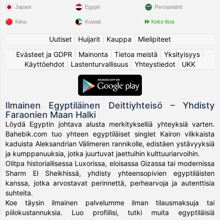
Japani
Egypti
Persianlahti
Kiina
Kuwait
Koko lista
Uutiset
|
Huijarit
|
Kauppa
|
Mielipiteet
Evästeet ja GDPR
|
Mainonta
|
Tietoa meistä
|
Yksityisyys
|
Käyttöehdot
|
Lastenturvallisuus
|
Yhteystiedot
|
UKK
Ilmainen Egyptiläinen Deittiyhteisö – Yhdisty
Faraonien Maan Halki
Löydä Egyptin johtava alusta merkitykselliä yhteyksiä varten.
Bahebik.com tuo yhteen egyptiläiset singlet Kairon vilkkaista
kaduista Aleksandrian Välimeren rannikolle, edistäen ystävyyksiä
ja kumppanuuksia, jotka juurtuvat jaettuihin kulttuuriarvoihin.
Olitpa historiallisessa Luxorissa, eloisassa Gizassa tai modernissa
Sharm El Sheikhissä, yhdisty yhteensopivien egyptiläisten
kanssa, jotka arvostavat perinnettä, perhearvoja ja autenttisia
suhteita.
Koe täysin ilmainen palvelumme ilman tilausmaksuja tai
piilokustannuksia. Luo profiilisi, tutki muita egyptiläisiä