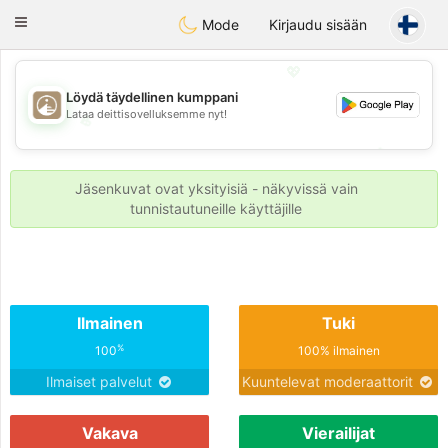
B
ahebik
Toggle
Mode
Kirjaudu sisään
navigation
💖
Löydä täydellinen kumppani
Lataa deittisovelluksemme nyt!
💖
💕
💕
Jäsenkuvat ovat yksityisiä - näkyvissä vain
tunnistautuneille käyttäjille
Ilmainen
Tuki
%
100
100% ilmainen
Ilmaiset palvelut
Kuuntelevat moderaattorit
Vakava
Vierailijat