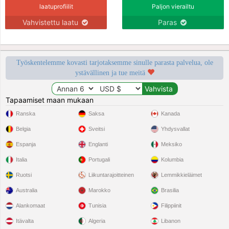
laatuprofiilit
Paljon vierailtu
Vahvistettu laatu
Paras
Työskentelemme kovasti tarjotaksemme sinulle parasta palvelua, ole
ystävällinen ja tue meitä
Tapaamiset maan mukaan
Ranska
Saksa
Kanada
Belgia
Sveitsi
Yhdysvallat
Espanja
Englanti
Meksiko
Italia
Portugali
Kolumbia
Ruotsi
Liikuntarajoitteinen
Lemmikkieläimet
Australia
Marokko
Brasilia
Alankomaat
Tunisia
Filippiinit
Itävalta
Algeria
Libanon