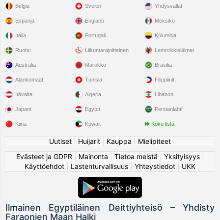
Belgia
Sveitsi
Yhdysvallat
Espanja
Englanti
Meksiko
Italia
Portugali
Kolumbia
Ruotsi
Liikuntarajoitteinen
Lemmikkieläimet
Australia
Marokko
Brasilia
Alankomaat
Tunisia
Filippiinit
Itävalta
Algeria
Libanon
Japani
Egypti
Persianlahti
Kiina
Kuwait
Koko lista
Uutiset
|
Huijarit
|
Kauppa
|
Mielipiteet
Evästeet ja GDPR
|
Mainonta
|
Tietoa meistä
|
Yksityisyys
|
Käyttöehdot
|
Lastenturvallisuus
|
Yhteystiedot
|
UKK
Ilmainen Egyptiläinen Deittiyhteisö – Yhdisty
Faraonien Maan Halki