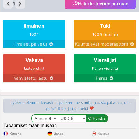
1
Haku kriteerien mukaan
Ilmainen
Tuki
%
100
100% ilmainen
Ilmaiset palvelut
Kuuntelevat moderaattorit
Vakava
Vierailijat
laatuprofiilit
Paljon vierailtu
Vahvistettu laatu
Paras
Työskentelemme kovasti tarjotaksemme sinulle parasta palvelua, ole
ystävällinen ja tue meitä
Tapaamiset maan mukaan
Ranska
Saksa
Kanada