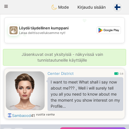
B
ahebik
Toggle
Mode
Kirjaudu sisään
navigation
💖
Löydä täydellinen kumppani
Lataa deittisovelluksemme nyt!
💖
💕
💕
Jäsenkuvat ovat yksityisiä - näkyvissä vain
tunnistautuneille käyttäjille
Center District
0.8
I want to meet What shall i say now
about me??? , Well i will surely tell
you all you need to know about me
the moment you show interest on my
Profile
vuotta vanha
Sambaood
41