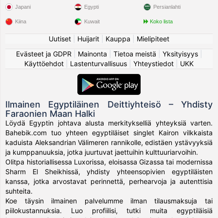
Japani
Egypti
Persianlahti
Kiina
Kuwait
Koko lista
Uutiset
|
Huijarit
|
Kauppa
|
Mielipiteet
Evästeet ja GDPR
|
Mainonta
|
Tietoa meistä
|
Yksityisyys
|
Käyttöehdot
|
Lastenturvallisuus
|
Yhteystiedot
|
UKK
Ilmainen Egyptiläinen Deittiyhteisö – Yhdisty
Faraonien Maan Halki
Löydä Egyptin johtava alusta merkitykselliä yhteyksiä varten.
Bahebik.com tuo yhteen egyptiläiset singlet Kairon vilkkaista
kaduista Aleksandrian Välimeren rannikolle, edistäen ystävyyksiä
ja kumppanuuksia, jotka juurtuvat jaettuihin kulttuuriarvoihin.
Olitpa historiallisessa Luxorissa, eloisassa Gizassa tai modernissa
Sharm El Sheikhissä, yhdisty yhteensopivien egyptiläisten
kanssa, jotka arvostavat perinnettä, perhearvoja ja autenttisia
suhteita.
Koe täysin ilmainen palvelumme ilman tilausmaksuja tai
piilokustannuksia. Luo profiilisi, tutki muita egyptiläisiä