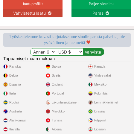
laatuprofiilit
Paljon vierailtu
Vahvistettu laatu
Paras
Työskentelemme kovasti tarjotaksemme sinulle parasta palvelua, ole
ystävällinen ja tue meitä
Tapaamiset maan mukaan
Ranska
Saksa
Kanada
Belgia
Sveitsi
Yhdysvallat
Espanja
Englanti
Meksiko
Italia
Portugali
Kolumbia
Ruotsi
Liikuntarajoitteinen
Lemmikkieläimet
Australia
Marokko
Brasilia
Alankomaat
Tunisia
Filippiinit
Itävalta
Algeria
Libanon