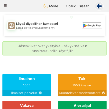
B
ahebik
Toggle
Mode
Kirjaudu sisään
navigation
💖
Löydä täydellinen kumppani
Lataa deittisovelluksemme nyt!
💖
💕
💕
Jäsenkuvat ovat yksityisiä - näkyvissä vain
tunnistautuneille käyttäjille
Ilmainen
Tuki
%
100
100% ilmainen
Ilmaiset palvelut
Kuuntelevat moderaattorit
Vakava
Vierailijat