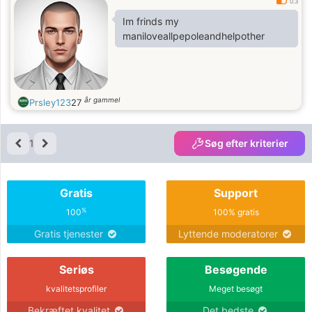
0.3
Im frinds my
maniloveallpepoleandhelpother
år gammel
Prsley123
27
1
Søg efter kriterier
Gratis
Support
%
100
100% gratis
Gratis tjenester
Lyttende moderatorer
Seriøs
Besøgende
kvalitetsprofiler
Meget besøgt
Bekræftet kvalitet
Det bedste