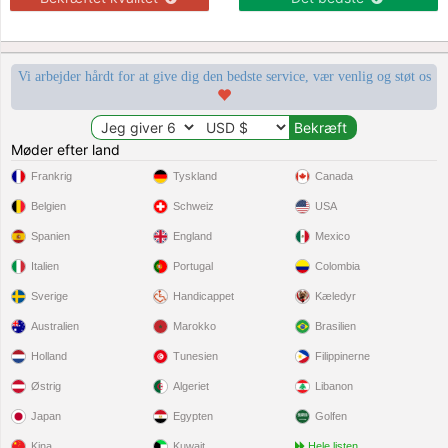
Vi arbejder hårdt for at give dig den bedste service, vær venlig og støt os
Møder efter land
Frankrig
Tyskland
Canada
Belgien
Schweiz
USA
Spanien
England
Mexico
Italien
Portugal
Colombia
Sverige
Handicappet
Kæledyr
Australien
Marokko
Brasilien
Holland
Tunesien
Filippinerne
Østrig
Algeriet
Libanon
Japan
Egypten
Golfen
Kina
Kuwait
Hele listen