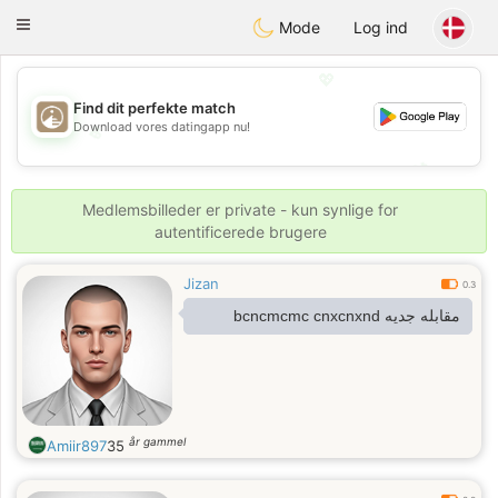
B
ahebik
Toggle
Mode
Log ind
navigation
💖
Find dit perfekte match
Download vores datingapp nu!
💖
💕
💕
Medlemsbilleder er private - kun synlige for
autentificerede brugere
Jizan
0.3
مقابله جديه bcncmcmc cnxcnxnd
år gammel
Amiir897
35