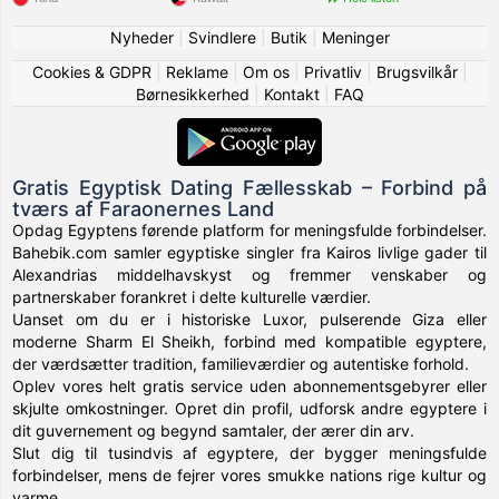
Nyheder
|
Svindlere
|
Butik
|
Meninger
Cookies & GDPR
|
Reklame
|
Om os
|
Privatliv
|
Brugsvilkår
|
Børnesikkerhed
|
Kontakt
|
FAQ
Gratis Egyptisk Dating Fællesskab – Forbind på
tværs af Faraonernes Land
Opdag Egyptens førende platform for meningsfulde forbindelser.
Bahebik.com samler egyptiske singler fra Kairos livlige gader til
Alexandrias middelhavskyst og fremmer venskaber og
partnerskaber forankret i delte kulturelle værdier.
Uanset om du er i historiske Luxor, pulserende Giza eller
moderne Sharm El Sheikh, forbind med kompatible egyptere,
der værdsætter tradition, familieværdier og autentiske forhold.
Oplev vores helt gratis service uden abonnementsgebyrer eller
skjulte omkostninger. Opret din profil, udforsk andre egyptere i
dit guvernement og begynd samtaler, der ærer din arv.
Slut dig til tusindvis af egyptere, der bygger meningsfulde
forbindelser, mens de fejrer vores smukke nations rige kultur og
varme.