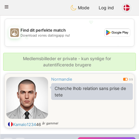
B
ahebik
Toggle
Mode
Log ind
navigation
💖
Find dit perfekte match
Download vores datingapp nu!
💖
💕
💕
Medlemsbilleder er private - kun synlige for
autentificerede brugere
Normandie
0.5
Cherche lhob relation sans prise de
tete
år gammel
Kamalo1234
46