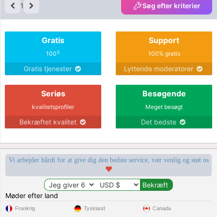
1
Søg efter kriterier
Gratis
Support
%
100
100% gratis
Gratis tjenester
Lyttende moderatorer
Seriøs
Besøgende
kvalitetsprofiler
Meget besøgt
Bekræftet kvalitet
Det bedste
Vi arbejder hårdt for at give dig den bedste service, vær venlig og støt os
Møder efter land
Frankrig
Tyskland
Canada