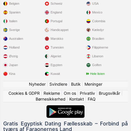
Belgien
Schweiz
USA
Spanien
England
Mexico
Italien
Portugal
Colombia
Sverige
Handicappet
Kæledyr
Australien
Marokko
Brasilien
Holland
Tunesien
Filippinerne
Østrig
Algeriet
Libanon
Japan
Egypten
Golfen
Kina
Kuwait
Hele listen
Nyheder
|
Svindlere
|
Butik
|
Meninger
Cookies & GDPR
|
Reklame
|
Om os
|
Privatliv
|
Brugsvilkår
|
Børnesikkerhed
|
Kontakt
|
FAQ
Gratis Egyptisk Dating Fællesskab – Forbind på
tværs af Faraonernes Land