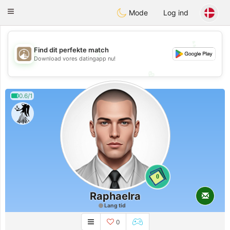
B
ahebik
Toggle
Mode
Log ind
navigation
💖
💕
💕
Find dit perfekte match
Download vores datingapp nu!
💖
0.6/1
0
Raphaelra
Lang tid
0