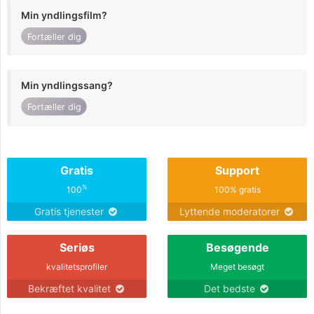
Min yndlingsfilm?
Fortæller dig
Min yndlingssang?
Fortæller dig
Gratis
Support
%
100
100% gratis
Gratis tjenester
Lyttende moderatorer
Seriøs
Besøgende
kvalitetsprofiler
Meget besøgt
Bekræftet kvalitet
Det bedste