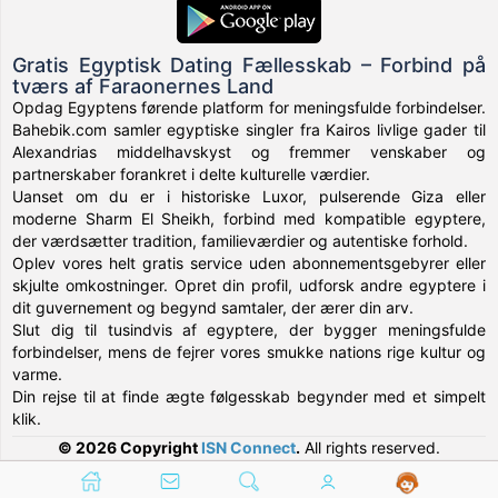
Gratis Egyptisk Dating Fællesskab – Forbind på
tværs af Faraonernes Land
Opdag Egyptens førende platform for meningsfulde forbindelser.
Bahebik.com samler egyptiske singler fra Kairos livlige gader til
Alexandrias middelhavskyst og fremmer venskaber og
partnerskaber forankret i delte kulturelle værdier.
Uanset om du er i historiske Luxor, pulserende Giza eller
moderne Sharm El Sheikh, forbind med kompatible egyptere,
der værdsætter tradition, familieværdier og autentiske forhold.
Oplev vores helt gratis service uden abonnementsgebyrer eller
skjulte omkostninger. Opret din profil, udforsk andre egyptere i
dit guvernement og begynd samtaler, der ærer din arv.
Slut dig til tusindvis af egyptere, der bygger meningsfulde
forbindelser, mens de fejrer vores smukke nations rige kultur og
varme.
Din rejse til at finde ægte følgesskab begynder med et simpelt
klik.
© 2026 Copyright
ISN Connect
.
All rights reserved.