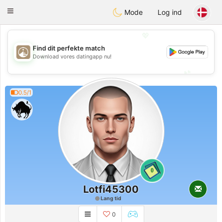
B
ahebik
Toggle
Mode
Log ind
navigation
💖
Find dit perfekte match
💖
Download vores datingapp nu!
💕
💕
0.5/1
0
Lotfi45300
Lang tid
0