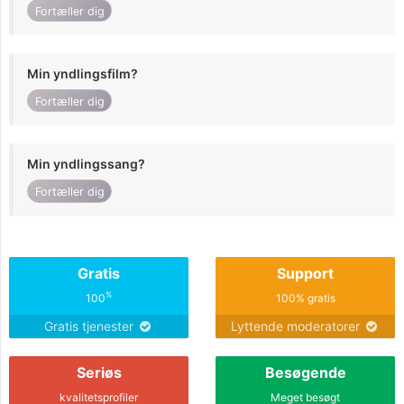
Fortæller dig
Min yndlingsfilm?
Fortæller dig
Min yndlingssang?
Fortæller dig
Gratis
Support
%
100
100% gratis
Gratis tjenester
Lyttende moderatorer
Seriøs
Besøgende
kvalitetsprofiler
Meget besøgt