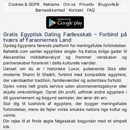
Cookies & GDPR
|
Reklame
|
Om os
|
Privatliv
|
Brugsvilkår
|
Børnesikkerhed
|
Kontakt
|
FAQ
Gratis Egyptisk Dating Fællesskab – Forbind på
tværs af Faraonernes Land
Opdag Egyptens førende platform for meningsfulde forbindelser.
Bahebik.com samler egyptiske singler fra Kairos livlige gader til
Alexandrias middelhavskyst og fremmer venskaber og
partnerskaber forankret i delte kulturelle værdier.
Uanset om du er i historiske Luxor, pulserende Giza eller
moderne Sharm El Sheikh, forbind med kompatible egyptere,
der værdsætter tradition, familieværdier og autentiske forhold.
Oplev vores helt gratis service uden abonnementsgebyrer eller
skjulte omkostninger. Opret din profil, udforsk andre egyptere i
dit guvernement og begynd samtaler, der ærer din arv.
Slut dig til tusindvis af egyptere, der bygger meningsfulde
forbindelser, mens de fejrer vores smukke nations rige kultur og
varme.
Din rejse til at finde ægte følgesskab begynder med et simpelt
klik.