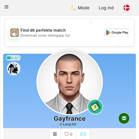
B
ahebik
Toggle
Mode
Log ind
navigation
💖
Find dit perfekte match
💖
Download vores datingapp nu!
💕
💕
0.6/1
0
Gayfrance
Lang tid
0