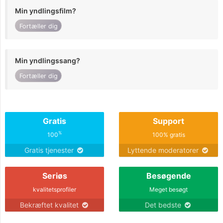
Min yndlingsfilm?
Fortæller dig
Min yndlingssang?
Fortæller dig
Gratis
Support
%
100
100% gratis
Gratis tjenester
Lyttende moderatorer
Seriøs
Besøgende
kvalitetsprofiler
Meget besøgt
Bekræftet kvalitet
Det bedste