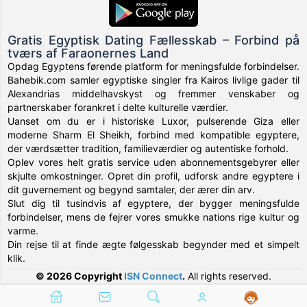
Gratis Egyptisk Dating Fællesskab – Forbind på
tværs af Faraonernes Land
Opdag Egyptens førende platform for meningsfulde forbindelser.
Bahebik.com samler egyptiske singler fra Kairos livlige gader til
Alexandrias middelhavskyst og fremmer venskaber og
partnerskaber forankret i delte kulturelle værdier.
Uanset om du er i historiske Luxor, pulserende Giza eller
moderne Sharm El Sheikh, forbind med kompatible egyptere,
der værdsætter tradition, familieværdier og autentiske forhold.
Oplev vores helt gratis service uden abonnementsgebyrer eller
skjulte omkostninger. Opret din profil, udforsk andre egyptere i
dit guvernement og begynd samtaler, der ærer din arv.
Slut dig til tusindvis af egyptere, der bygger meningsfulde
forbindelser, mens de fejrer vores smukke nations rige kultur og
varme.
Din rejse til at finde ægte følgesskab begynder med et simpelt
klik.
© 2026 Copyright
ISN Connect
.
All rights reserved.