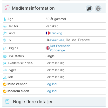
Medlemsinformation
Age
60 år gammel
Her for
Venskab
Land
Frankrig
Île-de-France
By
Avrainville
,
Det Forenede
Origins
Kongerige
Civil status
Single
Akademisk niveau
Fortæller dig
Ryger
Fortæller dig
Job
Fortæller dig
Mine venner
Log ind
Medlem siden
Log ind
Nogle flere detaljer