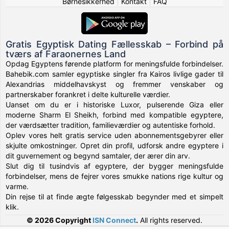
Børnesikkerhed
|
Kontakt
|
FAQ
Gratis Egyptisk Dating Fællesskab – Forbind på
tværs af Faraonernes Land
Opdag Egyptens førende platform for meningsfulde forbindelser.
Bahebik.com samler egyptiske singler fra Kairos livlige gader til
Alexandrias middelhavskyst og fremmer venskaber og
partnerskaber forankret i delte kulturelle værdier.
Uanset om du er i historiske Luxor, pulserende Giza eller
moderne Sharm El Sheikh, forbind med kompatible egyptere,
der værdsætter tradition, familieværdier og autentiske forhold.
Oplev vores helt gratis service uden abonnementsgebyrer eller
skjulte omkostninger. Opret din profil, udforsk andre egyptere i
dit guvernement og begynd samtaler, der ærer din arv.
Slut dig til tusindvis af egyptere, der bygger meningsfulde
forbindelser, mens de fejrer vores smukke nations rige kultur og
varme.
Din rejse til at finde ægte følgesskab begynder med et simpelt
klik.
© 2026 Copyright
ISN Connect
.
All rights reserved.