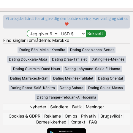
Vi arbejder hårdt for at give dig den bedste service, vær venlig og støt os
Find singler i områderne: Marokko
Dating Béni Mellal-Khénifra
Dating Casablanca-Settat
Dating Doukkala-Abda
Dating Draa-Tafilalet
Dating Fès-Meknès
Dating Guelmim-Oued Noun
Dating Laâyoune-Sakia El Hamra
Dating Marrakech-Safi
Dating Meknès-Tafilalet
Dating Oriental
Dating Rabat-Salé-Kénitra
Dating Sahara
Dating Souss-Massa
Dating Tanger-Tétouan-Al Hoceima
Nyheder
|
Svindlere
|
Butik
|
Meninger
Cookies & GDPR
|
Reklame
|
Om os
|
Privatliv
|
Brugsvilkår
|
Børnesikkerhed
|
Kontakt
|
FAQ