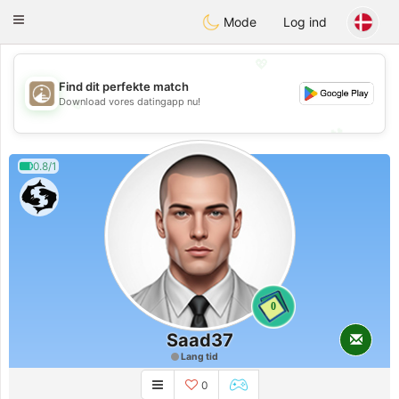
B
ahebik
Toggle
Mode
Log ind
navigation
💖
Find dit perfekte match
💖
Download vores datingapp nu!
💕
💕
0.8/1
0
Saad37
Lang tid
0