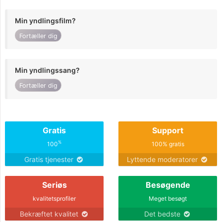
Min yndlingsfilm?
Fortæller dig
Min yndlingssang?
Fortæller dig
Gratis
Support
%
100
100% gratis
Gratis tjenester
Lyttende moderatorer
Seriøs
Besøgende
kvalitetsprofiler
Meget besøgt
Bekræftet kvalitet
Det bedste