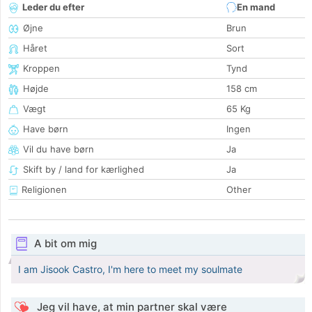
Leder du efter
En mand
Øjne
Brun
Håret
Sort
Kroppen
Tynd
Højde
158 cm
Vægt
65 Kg
Have børn
Ingen
Vil du have børn
Ja
Skift by / land for kærlighed
Ja
Religionen
Other
A bit om mig
I am Jisook Castro, I'm here to meet my soulmate
Jeg vil have, at min partner skal være