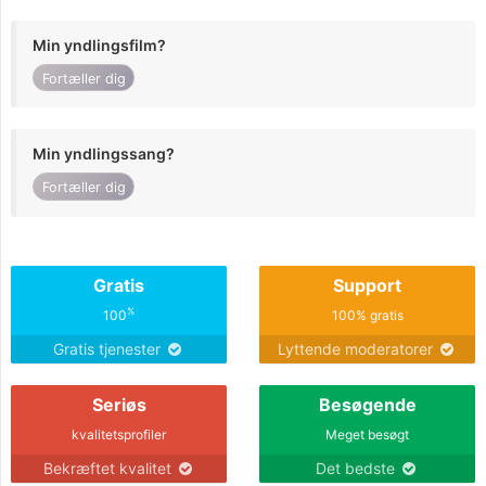
Min yndlingsfilm?
Fortæller dig
Min yndlingssang?
Fortæller dig
Gratis
Support
%
100
100% gratis
Gratis tjenester
Lyttende moderatorer
Seriøs
Besøgende
kvalitetsprofiler
Meget besøgt
Bekræftet kvalitet
Det bedste