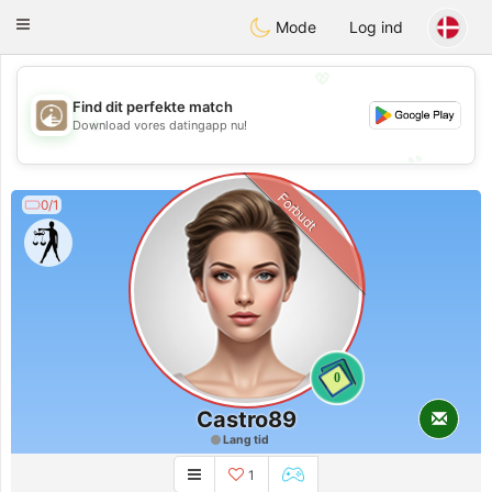
B
ahebik
Toggle
Mode
Log ind
navigation
💖
Find dit perfekte match
💖
Download vores datingapp nu!
💕
💕
Forbudt
0/1
0
Castro89
Lang tid
1