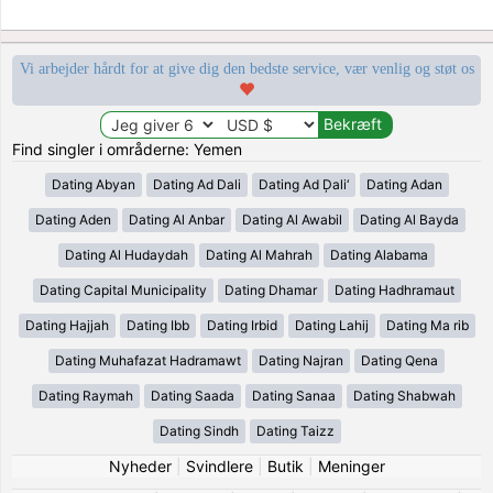
Vi arbejder hårdt for at give dig den bedste service, vær venlig og støt os
Find singler i områderne: Yemen
Dating Abyan
Dating Ad Dali
Dating Ad Ḑali‘
Dating Adan
Dating Aden
Dating Al Anbar
Dating Al Awabil
Dating Al Bayda
Dating Al Hudaydah
Dating Al Mahrah
Dating Alabama
Dating Capital Municipality
Dating Dhamar
Dating Hadhramaut
Dating Hajjah
Dating Ibb
Dating Irbid
Dating Lahij
Dating Ma rib
Dating Muhafazat Hadramawt
Dating Najran
Dating Qena
Dating Raymah
Dating Saada
Dating Sanaa
Dating Shabwah
Dating Sindh
Dating Taizz
Nyheder
|
Svindlere
|
Butik
|
Meninger