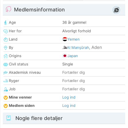
Medlemsinformation
Age
36 år gammel
Her for
Alvorligt forhold
Land
Yemen
Aden
By
Al Manşūrah
,
Origins
Japan
Civil status
Single
Akademisk niveau
Fortæller dig
Ryger
Fortæller dig
Job
Fortæller dig
Mine venner
Log ind
Medlem siden
Log ind
Nogle flere detaljer