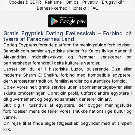
Cookies & GDPR
|
Reklame
|
Om os
|
Privatliv
|
Brugsvilkår
|
Børnesikkerhed
|
Kontakt
|
FAQ
Gratis Egyptisk Dating Fællesskab – Forbind på
tværs af Faraonernes Land
Opdag Egyptens førende platform for meningsfulde forbindelser.
Bahebik.com samler egyptiske singler fra Kairos livlige gader til
Alexandrias middelhavskyst og fremmer venskaber og
partnerskaber forankret i delte kulturelle værdier.
Uanset om du er i historiske Luxor, pulserende Giza eller
moderne Sharm El Sheikh, forbind med kompatible egyptere,
der værdsætter tradition, familieværdier og autentiske forhold.
Oplev vores helt gratis service uden abonnementsgebyrer eller
skjulte omkostninger. Opret din profil, udforsk andre egyptere i
dit guvernement og begynd samtaler, der ærer din arv.
Slut dig til tusindvis af egyptere, der bygger meningsfulde
forbindelser, mens de fejrer vores smukke nations rige kultur og
varme.
Din rejse til at finde ægte følgesskab begynder med et simpelt
klik.