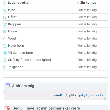
Leder du efter
En kvinde
Øjne
Fortæller dig
Håret
Fortæller dig
Kroppen
Fortæller dig
Højde
Fortæller dig
Vægt
Fortæller dig
Have børn
Fortæller dig
Vil du have børn
Fortæller dig
Skift by / land for kærlighed
Fortæller dig
Religionen
Fortæller dig
A bit om mig
احا ححححح اح اموت انا واعيد السنه
Jeg vil have, at min partner skal være