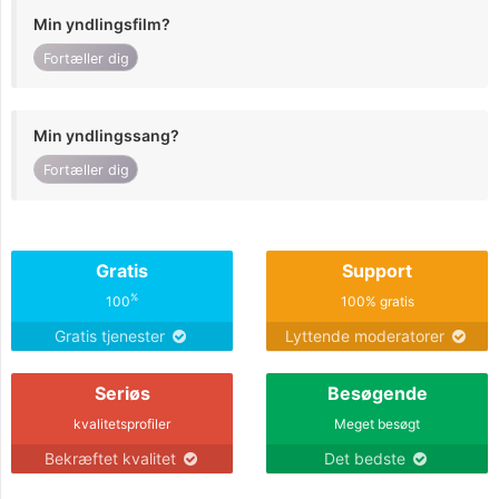
Min yndlingsfilm?
Fortæller dig
Min yndlingssang?
Fortæller dig
Gratis
Support
%
100
100% gratis
Gratis tjenester
Lyttende moderatorer
Seriøs
Besøgende
kvalitetsprofiler
Meget besøgt
Bekræftet kvalitet
Det bedste