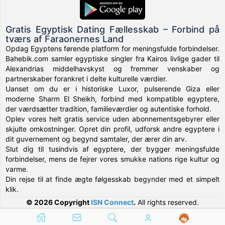
Gratis Egyptisk Dating Fællesskab – Forbind på
tværs af Faraonernes Land
Opdag Egyptens førende platform for meningsfulde forbindelser.
Bahebik.com samler egyptiske singler fra Kairos livlige gader til
Alexandrias middelhavskyst og fremmer venskaber og
partnerskaber forankret i delte kulturelle værdier.
Uanset om du er i historiske Luxor, pulserende Giza eller
moderne Sharm El Sheikh, forbind med kompatible egyptere,
der værdsætter tradition, familieværdier og autentiske forhold.
Oplev vores helt gratis service uden abonnementsgebyrer eller
skjulte omkostninger. Opret din profil, udforsk andre egyptere i
dit guvernement og begynd samtaler, der ærer din arv.
Slut dig til tusindvis af egyptere, der bygger meningsfulde
forbindelser, mens de fejrer vores smukke nations rige kultur og
varme.
Din rejse til at finde ægte følgesskab begynder med et simpelt
klik.
© 2026 Copyright
ISN Connect
.
All rights reserved.