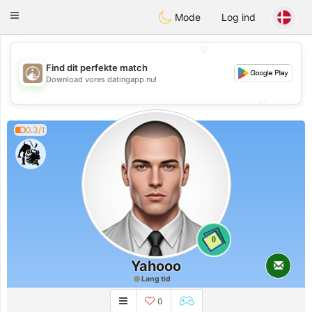
B
ahebik
Toggle
Mode
Log ind
navigation
💖
Find dit perfekte match
💖
Download vores datingapp nu!
💕
💕
0.3/1
0
Yahooo
Lang tid
0