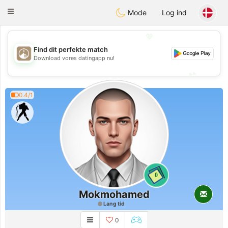
B
ahebik
Toggle
Mode
Log ind
navigation
💖
Find dit perfekte match
💖
Download vores datingapp nu!
💕
💕
0.4/1
0
Mokmohamed
Lang tid
0