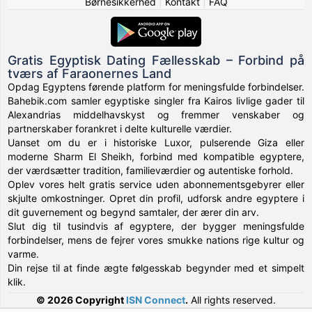
Børnesikkerhed
|
Kontakt
|
FAQ
Gratis Egyptisk Dating Fællesskab – Forbind på
tværs af Faraonernes Land
Opdag Egyptens førende platform for meningsfulde forbindelser.
Bahebik.com samler egyptiske singler fra Kairos livlige gader til
Alexandrias middelhavskyst og fremmer venskaber og
partnerskaber forankret i delte kulturelle værdier.
Uanset om du er i historiske Luxor, pulserende Giza eller
moderne Sharm El Sheikh, forbind med kompatible egyptere,
der værdsætter tradition, familieværdier og autentiske forhold.
Oplev vores helt gratis service uden abonnementsgebyrer eller
skjulte omkostninger. Opret din profil, udforsk andre egyptere i
dit guvernement og begynd samtaler, der ærer din arv.
Slut dig til tusindvis af egyptere, der bygger meningsfulde
forbindelser, mens de fejrer vores smukke nations rige kultur og
varme.
Din rejse til at finde ægte følgesskab begynder med et simpelt
klik.
© 2026 Copyright
ISN Connect
.
All rights reserved.