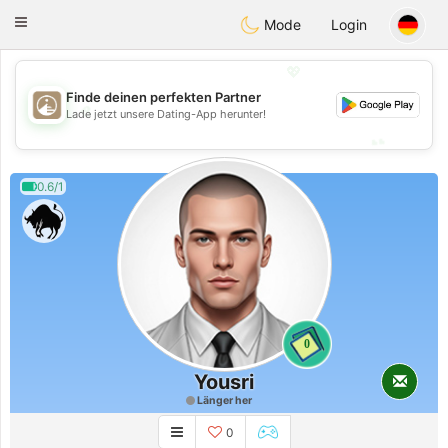
B
ahebik
Toggle
Mode
Login
navigation
💖
Finde deinen perfekten Partner
💖
Lade jetzt unsere Dating-App herunter!
💕
💕
0.6/1
0
Yousri
Länger her
0