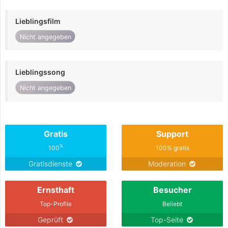
Lieblingsfilm
Nicht angegeben
Lieblingssong
Nicht angegeben
Gratis
Support
%
100
100% gratis
Gratisdienste
Moderation
Ernsthaft
Besucher
Top-Profile
Beliebt
Geprüft
Top-Seite