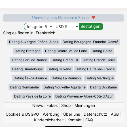
Unterstütze uns für besseren Service
Singles finden in: Frankreich
Dating Auvergne-Rhône-Alpes
Dating Bourgogne-Franche-Comté
Dating Bretagne
Dating Centre-Val de Loire
Dating Corse
Dating Fort-de-france
Dating Grand Est
Dating Grande-Terre
Dating Guadeloupe
Dating Guyane
Dating Hauts-de-France
Dating Île-de-France
Dating La Réunion
Dating Martinique
Dating Normandie
Dating Nouvelle-Aquitaine
Dating Occitanie
Dating Pays de la Loire
Dating Provence-Alpes-Côte d Azur
News
|
Fakes
|
Shop
|
Meinungen
Cookies & DSGVO
|
Werbung
|
Über uns
|
Datenschutz
|
AGB
|
Kindersicherheit
|
Kontakt
|
FAQ