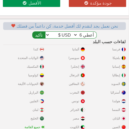
جودة مؤكدة
الأفضل
نحن نعمل بجد لنقدم لك أفضل خدمة، كن داعماً من فضلك
لقاءات حسب البلد
فرنسا
ألمانيا
كندا
بلجيكا
سويسرا
الولايات المتحدة
إسبانيا
إنجلترا
المكسيك
إيطاليا
البرتغال
كولومبيا
السويد
المعاقين
الحيوانات الأليفة
أستراليا
المغرب
البرازيل
هولندا
تونس
الفلبين
النمسا
الجزائر
لبنان
اليابان
مصر
الخليج
الصين
الكويت
جميع القائمة