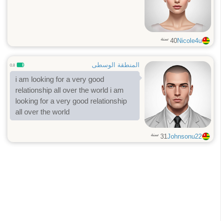
سنة
40
Nicole4u
المنطقة الوسطى
0.8
i am looking for a very good
relationship all over the world i am
looking for a very good relationship
all over the world
سنة
31
Johnsonu22