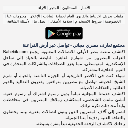
الأخبار
|
المحتالون
|
المتجر
|
الآراء
ملفات تعريف الارتباط والقانون العام لحماية البيانات
|
الإعلان
|
معلومات عنا
|
الخصوصية
|
شروط الاستخدام
|
سلامة الأطفال
|
اتصل بنا
|
الأسئلة الشائعة
مجتمع تعارف مصري مجاني - تواصل عبر أرض الفراعنة
اكتشف منصة مصر الأولى للاتصالات المعنوية. يجمع Bahebik.com
العزاب المصريين من شوارع القاهرة النابضة بالحياة إلى ساحل
الإسكندرية المتوسطي، مما يعزز الصداقات والشراكات المتجذرة في
القيم الثقافية المشتركة.
سواء كنت في الأقصر التاريخية أو الجيزة النابضة بالحياة أو شرم
الشيخ الحديثة، تواصل مع مصريين متوافقين يقدرون التقاليد والقيم
العائلية والعلاقات الأصيلة.
اكتشف خدمتنا المجانية تماماً بدون رسوم اشتراك أو رسوم خفية.
أنشئ ملفك الشخصي، استكشف زملاءك المصريين في محافظتك
وابدأ محادثات تكرم تراثك.
انضم إلى آلاف المصريين الذين يبنون اتصالات معنوية بينما يحتفلون
بالثقافة الغنية ودفء أمتنا الجميلة.
رحلتك لاكتشاف الرفقة الحقيقية تبدأ بنقرة بسيطة.