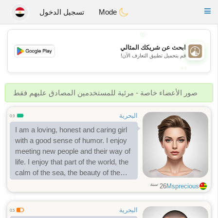
B
ahebik
Toggle
Mode
تسجيل الدخول
navigation
💖
ابحث عن شريكك المثالي
💖
قم بتحميل تطبيق التعارف الآن!
💕
💕
صور الأعضاء خاصة - مرئية للمستخدمين المصادق عليهم فقط
البحرية
0.9
I am a loving, honest and caring girl
with a good sense of humor. I enjoy
meeting new people and their way of
life. I enjoy that part of the world, the
calm of the sea, the beauty of the
mountains and everything that life
سنة
26
Msprecious
has to offer.
البحرية
0.5