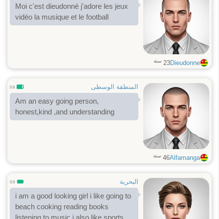
Moi c'est dieudonné j'adore les jeux
vidéo la musique et le football
سنة
23
Dieudonne
المنطقة الوسطى
0.8
Am an easy going person,
honest,kind ,and understanding
سنة
46
Alfamanga
البحرية
0.9
i am a good looking girl i like going to
beach cooking reading books
listening to music i also like sports