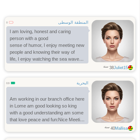
المنطقة الوسطى
0
I am loving, honest and caring
person with a good
sense of humor, I enjoy meeting new
people and knowing their way of
life, I enjoy watching the sea waves
and the beauty of the mountains
سنة
38
Juliet15
and everything that nature has to
offer.
البحرية
0.9
Am working in our branch office here
in Lome am good looking so king
with a good understanding am some
that love peace and fun:Nice Meeting
you all good Friends My family, life is
سنة
40
Mallisa
to be happy in life with my partner