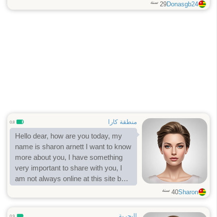
سنة
29
Donasgb24
منطقة كارا
0.8
Hello dear, how are you today, my
name is sharon arnett I want to know
more about you, I have something
very important to share with you, I
am not always online at this site but
you can also contactm
سنة
40
Sharon
البحرية
0.9