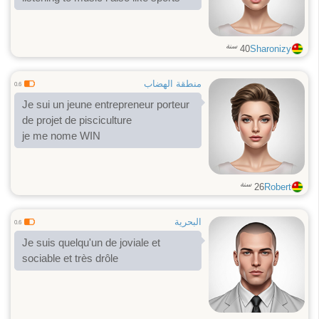
سنة
40
Sharonizy
منطقة الهضاب
0.6
Je sui un jeune entrepreneur porteur
de projet de pisciculture
je me nome WIN
سنة
26
Robert
البحرية
0.6
Je suis quelqu'un de joviale et
sociable et très drôle