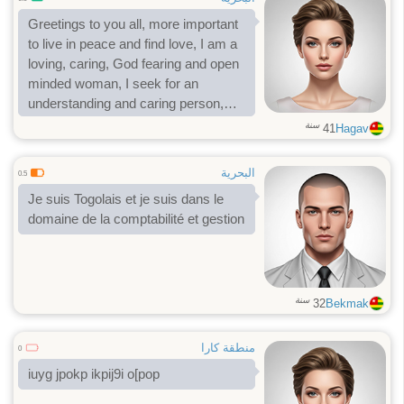
Greetings to you all, more important
to live in peace and find love, I am a
loving, caring, God fearing and open
minded woman, I seek for an
understanding and caring person,
who is d, honest and friendly.
سنة
41
Hagav
البحرية
0.5
Je suis Togolais et je suis dans le
domaine de la comptabilité et gestion
سنة
32
Bekmak
منطقة كارا
0
iuyg jpokp ikpij9i o[pop