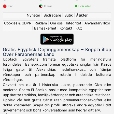
Kina
Kuwait
Hela listan
Nyheter
|
Bedragare
|
Butik
|
Åsikter
Cookies & GDPR
|
Reklam
|
Om oss
|
Integritet
|
Användarvillkor
|
Barnsäkerhet
|
Kontakt
|
FAQ
Gratis Egyptisk Dejtinggemenskap – Koppla ihop
Över Faraonernas Land
Upptäck Egyptens främsta plattform för meningsfulla
förbindelser. Bahebik.com förenar egyptiska singlar från Kairos
livliga gator till Alexandrias medelhavskust, och främjar
vänskaper och partnerskap rotade i delade kulturella
värderingar.
Oavsett om du är i historiska Luxor, pulserande Giza eller
moderna Sharm El Sheikh, anslut med kompatibla egyptier som
uppskattar tradition, familjevärderingar och autentiska relationer.
Upplev vår helt gratis tjänst utan prenumerationsavgifter eller
dolda kostnader. Skapa din profil, utforska andra egyptier i ditt
guvernement och börja konversationer som hedrar ditt arv.