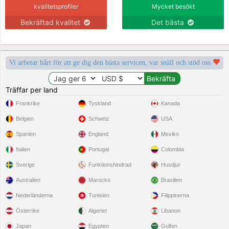
kvalitetsprofiler
Mycket besökt
Bekräftad kvalitet
Det bästa
Vi arbetar hårt för att ge dig den bästa servicen, var snäll och stöd oss
Träffar per land
Frankrike
Tyskland
Kanada
Belgien
Schweiz
USA
Spanien
England
Mexiko
Italien
Portugal
Colombia
Sverige
Funktionshindrad
Husdjur
Australien
Marocko
Brasilien
Nederländerna
Tunisien
Filippinerna
Österrike
Algeriet
Libanon
Japan
Egypten
Gulfen