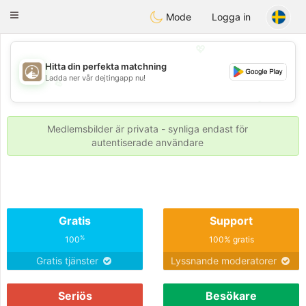
B
ahebik
Toggle
Mode
Logga in
navigation
💖
Hitta din perfekta matchning
Ladda ner vår dejtingapp nu!
💖
💕
💕
Medlemsbilder är privata - synliga endast för
autentiserade användare
Gratis
Support
%
100
100% gratis
Gratis tjänster
Lyssnande moderatorer
Seriös
Besökare