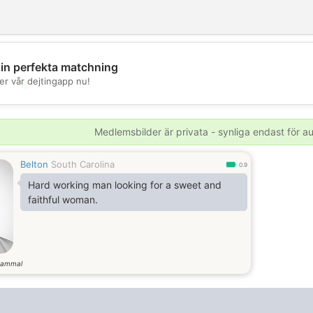
din perfekta matchning
er vår dejtingapp nu!
💖
💕
Medlemsbilder är privata - synliga endast för 
Belton
South Carolina
0.9
Hard working man looking for a sweet and
faithful woman.
gammal