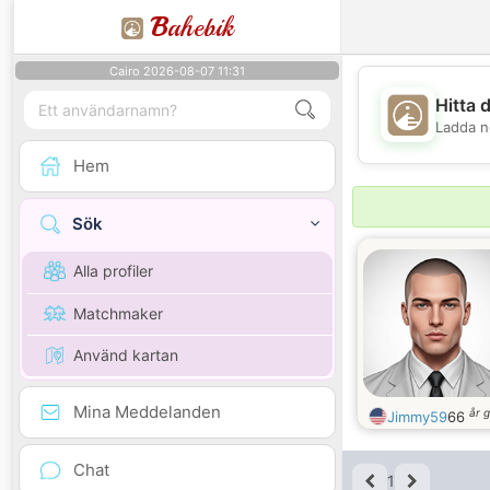
B
ahebik
Cairo 2026-08-07 11:31
Hitta 
Ladda n
Hem
Sök
Alla profiler
Matchmaker
Använd kartan
Mina Meddelanden
år 
Jimmy59
66
Chat
1