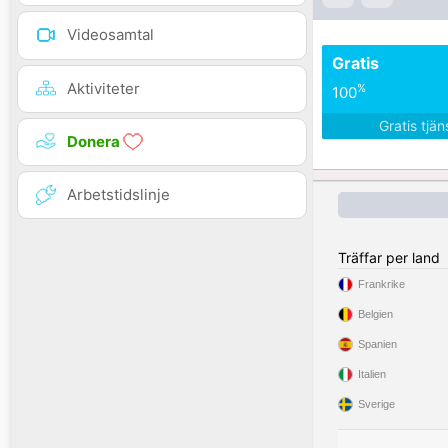
Videosamtal
Gratis
Aktiviteter
%
100
Gratis tjä
Donera
Arbetstidslinje
Träffar per land
Frankrike
Belgien
Spanien
Italien
Sverige