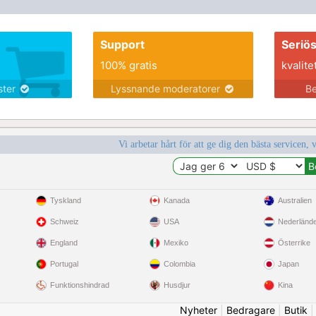
Support
Seriö
100% gratis
kvalite
nster
Lyssnande moderatorer
Be
Vi arbetar hårt för att ge dig den bästa servicen, 
Tyskland
Kanada
Australien
Schweiz
USA
Nederländ
England
Mexiko
Österrike
Portugal
Colombia
Japan
Funktionshindrad
Husdjur
Kina
Nyheter
|
Bedragare
|
Butik