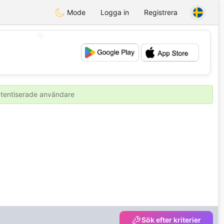
Mode
Logga in
Registrera
💖
💕
autentiserade användare
Sök efter kriterier