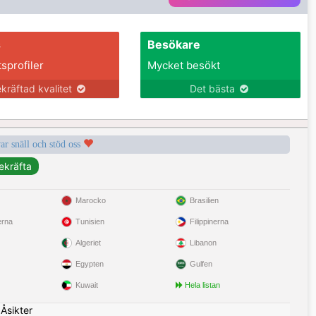
s
Besökare
tsprofiler
Mycket besökt
kräftad kvalitet
Det bästa
var snäll och stöd oss
Marocko
Brasilien
erna
Tunisien
Filippinerna
Algeriet
Libanon
Egypten
Gulfen
Kuwait
Hela listan
|
Åsikter