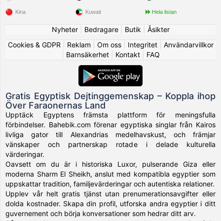
Kina
Kuwait
Hela listan
Nyheter
|
Bedragare
|
Butik
|
Åsikter
Cookies & GDPR
|
Reklam
|
Om oss
|
Integritet
|
Användarvillkor
|
Barnsäkerhet
|
Kontakt
|
FAQ
Gratis Egyptisk Dejtinggemenskap – Koppla ihop
Över Faraonernas Land
Upptäck Egyptens främsta plattform för meningsfulla
förbindelser. Bahebik.com förenar egyptiska singlar från Kairos
livliga gator till Alexandrias medelhavskust, och främjar
vänskaper och partnerskap rotade i delade kulturella
värderingar.
Oavsett om du är i historiska Luxor, pulserande Giza eller
moderna Sharm El Sheikh, anslut med kompatibla egyptier som
uppskattar tradition, familjevärderingar och autentiska relationer.
Upplev vår helt gratis tjänst utan prenumerationsavgifter eller
dolda kostnader. Skapa din profil, utforska andra egyptier i ditt
guvernement och börja konversationer som hedrar ditt arv.