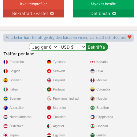
kvalitetsprofiler
Mycket besökt
Bekräftad kvalitet
Det bästa
Vi arbetar hårt för att ge dig den bästa servicen, var snäll och stöd oss
Träffar per land
Frankrike
Tyskland
Kanada
Belgien
Schweiz
USA
Spanien
England
Mexiko
Italien
Portugal
Colombia
Sverige
Funktionshindrad
Husdjur
Australien
Marocko
Brasilien
Nederländerna
Tunisien
Filippinerna
Österrike
Algeriet
Libanon
Japan
Egypten
Gulfen