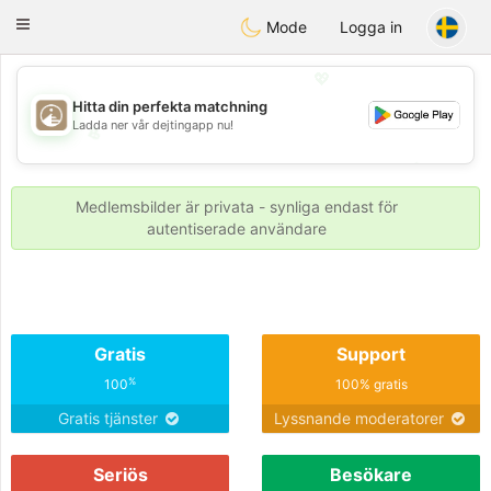
B
ahebik
Toggle
Mode
Logga in
navigation
💖
Hitta din perfekta matchning
Ladda ner vår dejtingapp nu!
💖
💕
💕
Medlemsbilder är privata - synliga endast för
autentiserade användare
Gratis
Support
%
100
100% gratis
Gratis tjänster
Lyssnande moderatorer
Seriös
Besökare