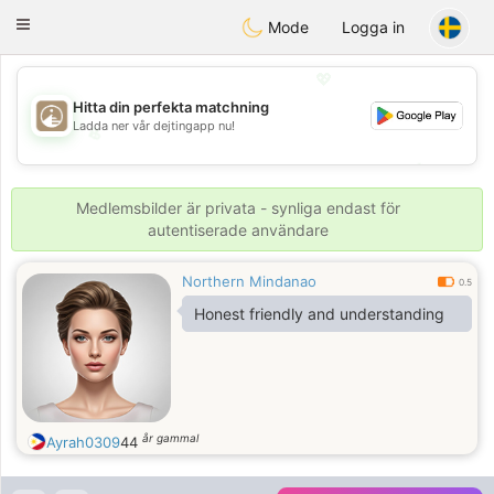
B
ahebik
Toggle
Mode
Logga in
navigation
💖
Hitta din perfekta matchning
Ladda ner vår dejtingapp nu!
💖
💕
💕
Medlemsbilder är privata - synliga endast för
autentiserade användare
Northern Mindanao
0.5
Honest friendly and understanding
år gammal
Ayrah0309
44