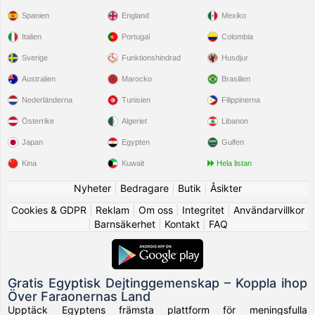
Spanien
England
Mexiko
Italien
Portugal
Colombia
Sverige
Funktionshindrad
Husdjur
Australien
Marocko
Brasilien
Nederländerna
Tunisien
Filippinerna
Österrike
Algeriet
Libanon
Japan
Egypten
Gulfen
Kina
Kuwait
Hela listan
Nyheter
|
Bedragare
|
Butik
|
Åsikter
Cookies & GDPR
|
Reklam
|
Om oss
|
Integritet
|
Användarvillkor
|
Barnsäkerhet
|
Kontakt
|
FAQ
Gratis Egyptisk Dejtinggemenskap – Koppla ihop
Över Faraonernas Land
Upptäck Egyptens främsta plattform för meningsfulla