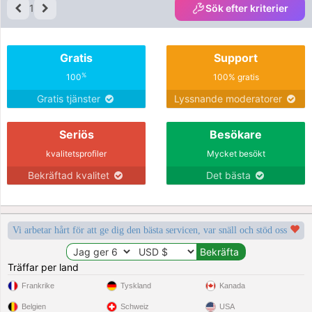
1
Sök efter kriterier
Gratis
Support
%
100
100% gratis
Gratis tjänster
Lyssnande moderatorer
Seriös
Besökare
kvalitetsprofiler
Mycket besökt
Bekräftad kvalitet
Det bästa
Vi arbetar hårt för att ge dig den bästa servicen, var snäll och stöd oss
Träffar per land
Frankrike
Tyskland
Kanada
Belgien
Schweiz
USA