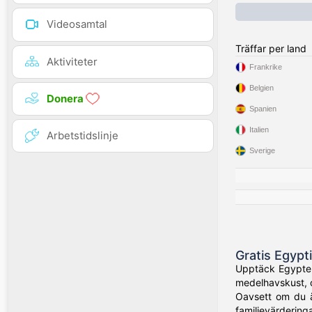
Videosamtal
Träffar per land
Aktiviteter
Frankrike
Belgien
Donera
Spanien
Italien
Arbetstidslinje
Sverige
Gratis Egypt
Upptäck Egyptens
medelhavskust, o
Oavsett om du ä
familjevärderinga