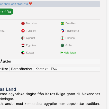
var snäll och stöd oss
Marocko
Brasilien
erna
Tunisien
Filippinerna
Algeriet
Libanon
Egypten
Gulfen
Kuwait
Hela listan
|
Åsikter
llkor
|
Barnsäkerhet
|
Kontakt
|
FAQ
nas Land
r egyptiska singlar från Kairos livliga gator till Alexandrias
deringar.
kh, anslut med kompatibla egyptier som uppskattar tradition,