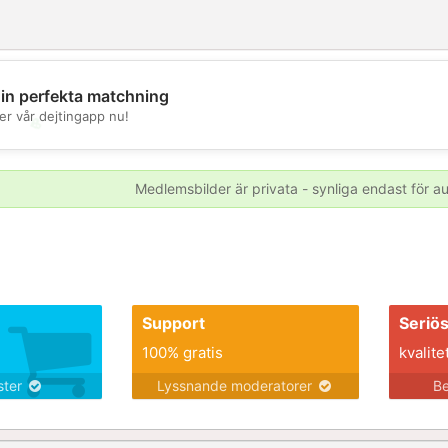
din perfekta matchning
er vår dejtingapp nu!
💖
💕
Medlemsbilder är privata - synliga endast för 
Support
Seriö
100% gratis
kvalite
nster
Lyssnande moderatorer
Be