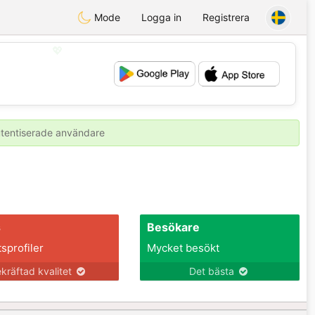
Mode
Logga in
Registrera
💖
💕
autentiserade användare
s
Besökare
tsprofiler
Mycket besökt
kräftad kvalitet
Det bästa