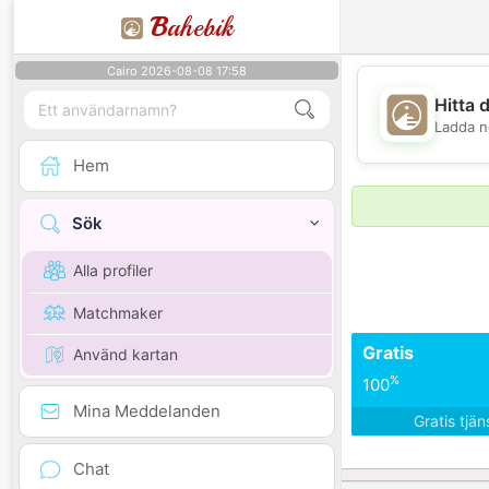
B
ahebik
Cairo 2026-08-08 17:58
Hitta 
Ladda n
Hem
Sök
Alla profiler
Matchmaker
Gratis
Använd kartan
%
100
Mina Meddelanden
Gratis tjä
Chat