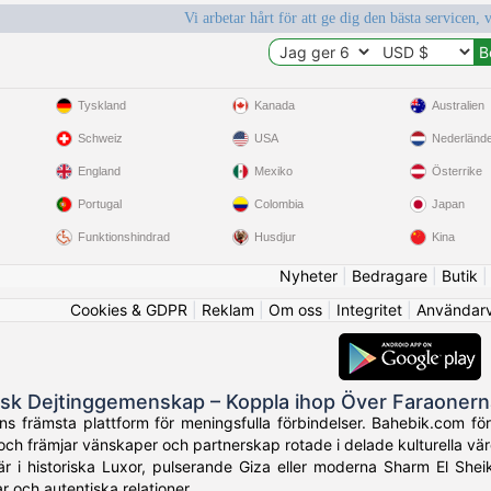
Vi arbetar hårt för att ge dig den bästa servicen, 
Tyskland
Kanada
Australien
Schweiz
USA
Nederländ
England
Mexiko
Österrike
Portugal
Colombia
Japan
Funktionshindrad
Husdjur
Kina
Nyheter
|
Bedragare
|
Butik
Cookies & GDPR
|
Reklam
|
Om oss
|
Integritet
|
Användarvi
isk Dejtinggemenskap – Koppla ihop Över Faraoner
 främsta plattform för meningsfulla förbindelser. Bahebik.com förena
ch främjar vänskaper och partnerskap rotade i delade kulturella vär
r i historiska Luxor, pulserande Giza eller moderna Sharm El Shei
r och autentiska relationer.