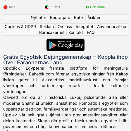
Kina
Kuwait
Hela listan
Nyheter
|
Bedragare
|
Butik
|
Åsikter
Cookies & GDPR
|
Reklam
|
Om oss
|
Integritet
|
Användarvillkor
|
Barnsäkerhet
|
Kontakt
|
FAQ
Gratis Egyptisk Dejtinggemenskap – Koppla ihop
Över Faraonernas Land
Upptäck Egyptens främsta plattform för meningsfulla
förbindelser. Bahebik.com förenar egyptiska singlar från Kairos
livliga gator till Alexandrias medelhavskust, och främjar
vänskaper och partnerskap rotade i delade kulturella
värderingar.
Oavsett om du är i historiska Luxor, pulserande Giza eller
moderna Sharm El Sheikh, anslut med kompatibla egyptier som
uppskattar tradition, familjevärderingar och autentiska relationer.
Upplev vår helt gratis tjänst utan prenumerationsavgifter eller
dolda kostnader. Skapa din profil, utforska andra egyptier i ditt
guvernement och börja konversationer som hedrar ditt arv.