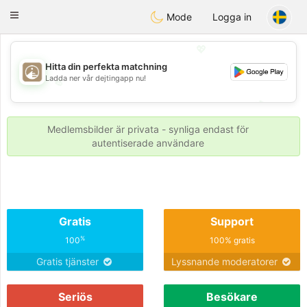
B
ahebik
Toggle
Mode
Logga in
navigation
💖
Hitta din perfekta matchning
Ladda ner vår dejtingapp nu!
💖
💕
💕
Medlemsbilder är privata - synliga endast för
autentiserade användare
Gratis
Support
%
100
100% gratis
Gratis tjänster
Lyssnande moderatorer
Seriös
Besökare