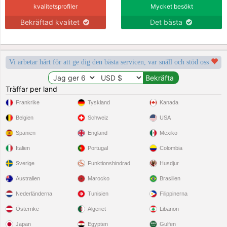
kvalitetsprofiler
Mycket besökt
Bekräftad kvalitet
Det bästa
Vi arbetar hårt för att ge dig den bästa servicen, var snäll och stöd oss
Träffar per land
Frankrike
Tyskland
Kanada
Belgien
Schweiz
USA
Spanien
England
Mexiko
Italien
Portugal
Colombia
Sverige
Funktionshindrad
Husdjur
Australien
Marocko
Brasilien
Nederländerna
Tunisien
Filippinerna
Österrike
Algeriet
Libanon
Japan
Egypten
Gulfen