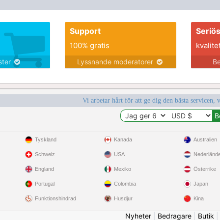
Support
Seriö
100% gratis
kvalite
nster
Lyssnande moderatorer
Be
Vi arbetar hårt för att ge dig den bästa servicen, 
Tyskland
Kanada
Australien
Schweiz
USA
Nederländ
England
Mexiko
Österrike
Portugal
Colombia
Japan
Funktionshindrad
Husdjur
Kina
Nyheter
|
Bedragare
|
Butik