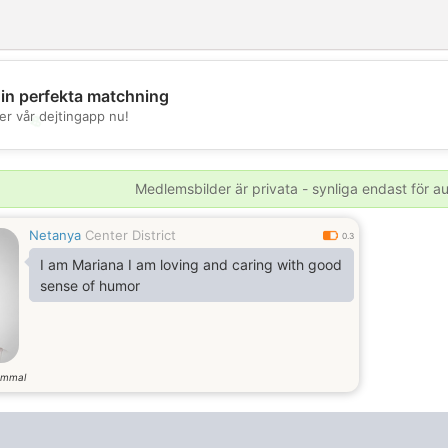
din perfekta matchning
er vår dejtingapp nu!
💖
💕
Medlemsbilder är privata - synliga endast för 
Netanya
Center District
0.3
I am Mariana I am loving and caring with good
sense of humor
ammal