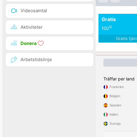
Videosamtal
Gratis
Aktiviteter
%
100
Gratis tjä
Donera
Arbetstidslinje
Träffar per land
Frankrike
Belgien
Spanien
Italien
Sverige