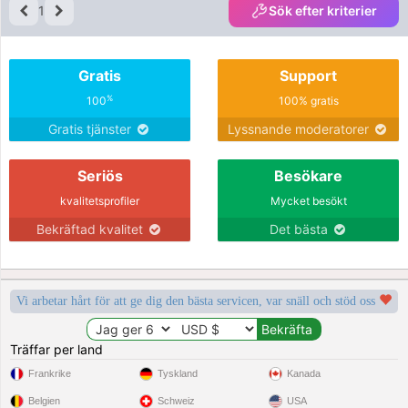
1
Sök efter kriterier
Gratis
Support
%
100
100% gratis
Gratis tjänster
Lyssnande moderatorer
Seriös
Besökare
kvalitetsprofiler
Mycket besökt
Bekräftad kvalitet
Det bästa
Vi arbetar hårt för att ge dig den bästa servicen, var snäll och stöd oss
Träffar per land
Frankrike
Tyskland
Kanada
Belgien
Schweiz
USA