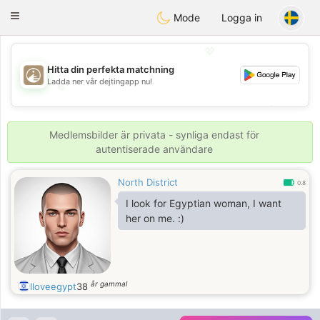
B
ahebik
Toggle
Mode
Logga in
navigation
💖
Hitta din perfekta matchning
Ladda ner vår dejtingapp nu!
💖
💕
💕
Medlemsbilder är privata - synliga endast för
autentiserade användare
North District
0.8
I look for Egyptian woman, I want
her on me. :)
år gammal
Iloveegypt
38