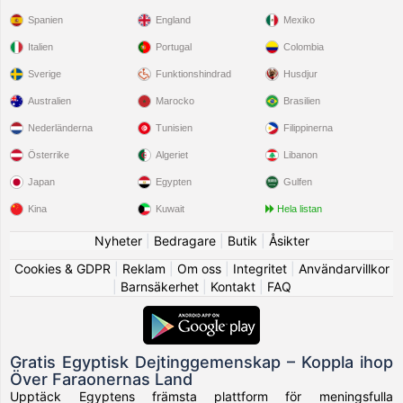
Spanien
England
Mexiko
Italien
Portugal
Colombia
Sverige
Funktionshindrad
Husdjur
Australien
Marocko
Brasilien
Nederländerna
Tunisien
Filippinerna
Österrike
Algeriet
Libanon
Japan
Egypten
Gulfen
Kina
Kuwait
Hela listan
Nyheter
|
Bedragare
|
Butik
|
Åsikter
Cookies & GDPR
|
Reklam
|
Om oss
|
Integritet
|
Användarvillkor
|
Barnsäkerhet
|
Kontakt
|
FAQ
Gratis Egyptisk Dejtinggemenskap – Koppla ihop
Över Faraonernas Land
Upptäck Egyptens främsta plattform för meningsfulla