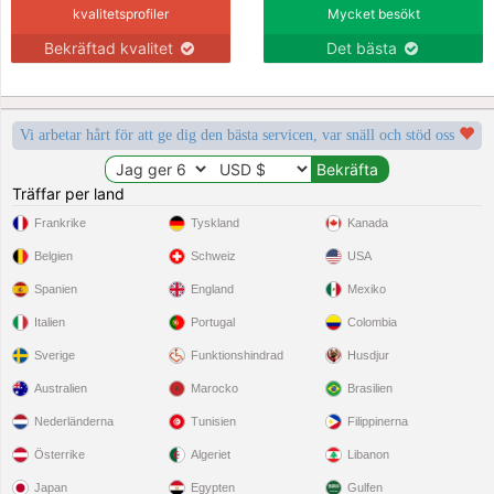
kvalitetsprofiler
Mycket besökt
Bekräftad kvalitet
Det bästa
Vi arbetar hårt för att ge dig den bästa servicen, var snäll och stöd oss
Träffar per land
Frankrike
Tyskland
Kanada
Belgien
Schweiz
USA
Spanien
England
Mexiko
Italien
Portugal
Colombia
Sverige
Funktionshindrad
Husdjur
Australien
Marocko
Brasilien
Nederländerna
Tunisien
Filippinerna
Österrike
Algeriet
Libanon
Japan
Egypten
Gulfen