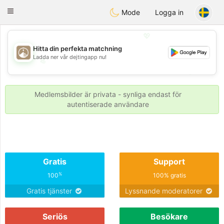
B
ahebik
Toggle
Mode
Logga in
navigation
💖
Hitta din perfekta matchning
Ladda ner vår dejtingapp nu!
💖
💕
💕
Medlemsbilder är privata - synliga endast för
autentiserade användare
Gratis
Support
%
100
100% gratis
Gratis tjänster
Lyssnande moderatorer
Seriös
Besökare