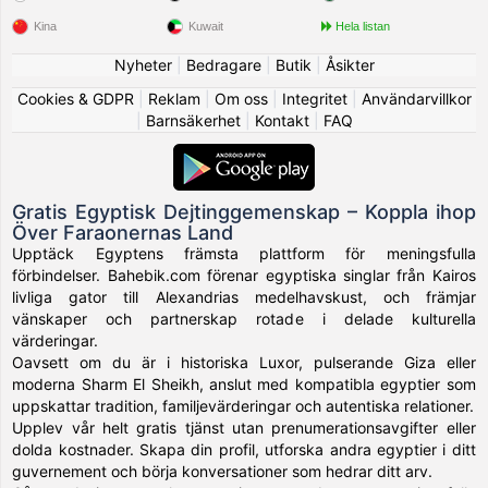
Kina
Kuwait
Hela listan
Nyheter
|
Bedragare
|
Butik
|
Åsikter
Cookies & GDPR
|
Reklam
|
Om oss
|
Integritet
|
Användarvillkor
|
Barnsäkerhet
|
Kontakt
|
FAQ
Gratis Egyptisk Dejtinggemenskap – Koppla ihop
Över Faraonernas Land
Upptäck Egyptens främsta plattform för meningsfulla
förbindelser. Bahebik.com förenar egyptiska singlar från Kairos
livliga gator till Alexandrias medelhavskust, och främjar
vänskaper och partnerskap rotade i delade kulturella
värderingar.
Oavsett om du är i historiska Luxor, pulserande Giza eller
moderna Sharm El Sheikh, anslut med kompatibla egyptier som
uppskattar tradition, familjevärderingar och autentiska relationer.
Upplev vår helt gratis tjänst utan prenumerationsavgifter eller
dolda kostnader. Skapa din profil, utforska andra egyptier i ditt
guvernement och börja konversationer som hedrar ditt arv.