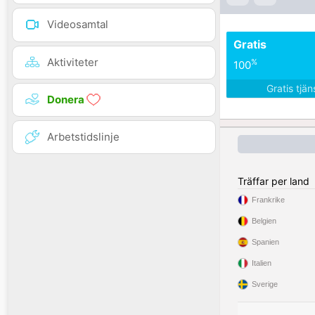
Videosamtal
Gratis
Aktiviteter
%
100
Gratis tjä
Donera
Arbetstidslinje
Träffar per land
Frankrike
Belgien
Spanien
Italien
Sverige