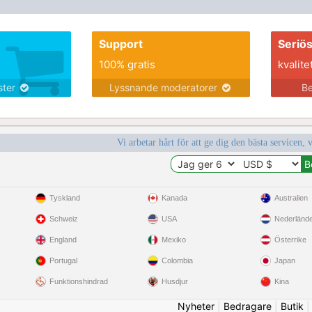
Support
Seriö
100% gratis
kvalite
nster
Lyssnande moderatorer
Be
Vi arbetar hårt för att ge dig den bästa servicen, 
Tyskland
Kanada
Australien
Schweiz
USA
Nederländ
England
Mexiko
Österrike
Portugal
Colombia
Japan
Funktionshindrad
Husdjur
Kina
Nyheter
|
Bedragare
|
Butik