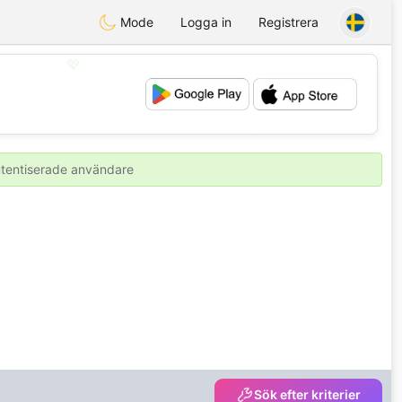
Mode
Logga in
Registrera
💖
💕
autentiserade användare
Sök efter kriterier