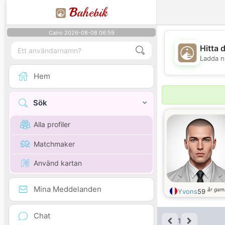
B
ahebik
Cairo 2026-08-08 06:59
Hitta 
Ladda n
Hem
Sök
Alla profiler
Matchmaker
Använd kartan
Mina Meddelanden
år gam
Yvons
59
Chat
1