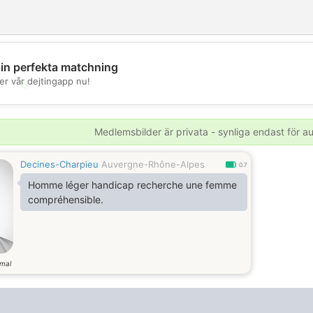
din perfekta matchning
er vår dejtingapp nu!
💖
💕
Medlemsbilder är privata - synliga endast för 
Decines-Charpieu
Auvergne-Rhône-Alpes
0.7
Homme léger handicap recherche une femme
compréhensible.
mal