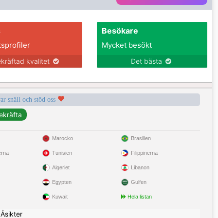
s
Besökare
tsprofiler
Mycket besökt
kräftad kvalitet
Det bästa
var snäll och stöd oss
Marocko
Brasilien
erna
Tunisien
Filippinerna
Algeriet
Libanon
Egypten
Gulfen
Kuwait
Hela listan
|
Åsikter