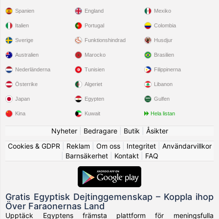
Spanien
England
Mexiko
Italien
Portugal
Colombia
Sverige
Funktionshindrad
Husdjur
Australien
Marocko
Brasilien
Nederländerna
Tunisien
Filippinerna
Österrike
Algeriet
Libanon
Japan
Egypten
Gulfen
Kina
Kuwait
Hela listan
Nyheter
|
Bedragare
|
Butik
|
Åsikter
Cookies & GDPR
|
Reklam
|
Om oss
|
Integritet
|
Användarvillkor
|
Barnsäkerhet
|
Kontakt
|
FAQ
Gratis Egyptisk Dejtinggemenskap – Koppla ihop
Över Faraonernas Land
Upptäck Egyptens främsta plattform för meningsfulla