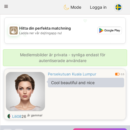
B
ahebik
Toggle
Mode
Logga in
navigation
💖
Hitta din perfekta matchning
Ladda ner vår dejtingapp nu!
💖
💕
💕
Medlemsbilder är privata - synliga endast för
autentiserade användare
Persekutuan Kuala Lumpur
0.5
Cool beautiful and nice
år gammal
Lili08
26