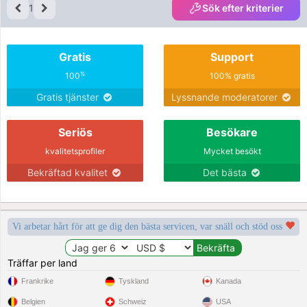
1
Sök efter kriterier
Gratis
Support
%
100
100% gratis
Gratis tjänster
Lyssnande moderatorer
Seriös
Besökare
kvalitetsprofiler
Mycket besökt
Bekräftad kvalitet
Det bästa
Vi arbetar hårt för att ge dig den bästa servicen, var snäll och stöd oss
Träffar per land
Frankrike
Tyskland
Kanada
Belgien
Schweiz
USA