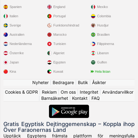
Spanien
England
Mexiko
Italien
Portugal
Colombia
Sverige
Funktionshindrad
Husdjur
Australien
Marocko
Brasilien
Nederländerna
Tunisien
Filippinerna
Österrike
Algeriet
Libanon
Japan
Egypten
Gulfen
Kina
Kuwait
Hela listan
Nyheter
|
Bedragare
|
Butik
|
Åsikter
Cookies & GDPR
|
Reklam
|
Om oss
|
Integritet
|
Användarvillkor
|
Barnsäkerhet
|
Kontakt
|
FAQ
Gratis Egyptisk Dejtinggemenskap – Koppla ihop
Över Faraonernas Land
Upptäck Egyptens främsta plattform för meningsfulla