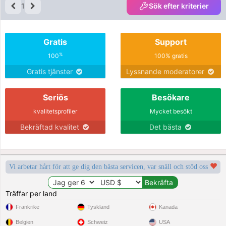
1
Sök efter kriterier
Gratis
Support
%
100
100% gratis
Gratis tjänster
Lyssnande moderatorer
Seriös
Besökare
kvalitetsprofiler
Mycket besökt
Bekräftad kvalitet
Det bästa
Vi arbetar hårt för att ge dig den bästa servicen, var snäll och stöd oss
Träffar per land
Frankrike
Tyskland
Kanada
Belgien
Schweiz
USA