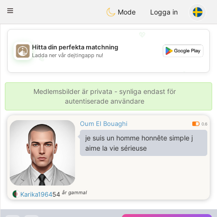
B
ahebik
Toggle
Mode
Logga in
navigation
💖
Hitta din perfekta matchning
Ladda ner vår dejtingapp nu!
💖
💕
💕
Medlemsbilder är privata - synliga endast för
autentiserade användare
Oum El Bouaghi
0.6
je suis un homme honnête simple j
aime la vie sérieuse
år gammal
Karika1964
54