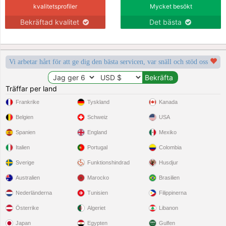
kvalitetsprofiler
Mycket besökt
Bekräftad kvalitet
Det bästa
Vi arbetar hårt för att ge dig den bästa servicen, var snäll och stöd oss
Träffar per land
Frankrike
Tyskland
Kanada
Belgien
Schweiz
USA
Spanien
England
Mexiko
Italien
Portugal
Colombia
Sverige
Funktionshindrad
Husdjur
Australien
Marocko
Brasilien
Nederländerna
Tunisien
Filippinerna
Österrike
Algeriet
Libanon
Japan
Egypten
Gulfen