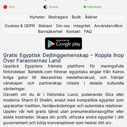
Kina
Kuwait
Hela listan
Nyheter
|
Bedragare
|
Butik
|
Åsikter
Cookies & GDPR
|
Reklam
|
Om oss
|
Integritet
|
Användarvillkor
|
Barnsäkerhet
|
Kontakt
|
FAQ
Gratis Egyptisk Dejtinggemenskap – Koppla ihop
Över Faraonernas Land
Upptäck Egyptens främsta plattform för meningsfulla
förbindelser. Bahebik.com förenar egyptiska singlar från Kairos
livliga gator till Alexandrias medelhavskust, och främjar
vänskaper och partnerskap rotade i delade kulturella
värderingar.
Oavsett om du är i historiska Luxor, pulserande Giza eller
moderna Sharm El Sheikh, anslut med kompatibla egyptier som
uppskattar tradition, familjevärderingar och autentiska relationer.
Upplev vår helt gratis tjänst utan prenumerationsavgifter eller
dolda kostnader. Skapa din profil, utforska andra egyptier i ditt
guvernement och börja konversationer som hedrar ditt arv.