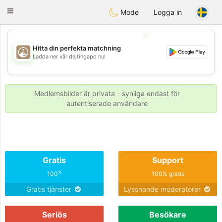
B
ahebik
Toggle
Mode
Logga in
navigation
💖
Hitta din perfekta matchning
Ladda ner vår dejtingapp nu!
💖
💕
💕
Medlemsbilder är privata - synliga endast för
autentiserade användare
Gratis
Support
%
100
100% gratis
Gratis tjänster
Lyssnande moderatorer
Seriös
Besökare