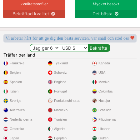
kvalitetsprofiler
Mycket besökt
Bekräftad kvalitet
Det bästa
Vi arbetar hårt för att ge dig den bästa servicen, var snäll och stöd oss
Träffar per land
Frankrike
Tyskland
Kanada
Belgien
Schweiz
USA
Spanien
England
Mexiko
Italien
Portugal
Colombia
Sverige
Funktionshindrad
Husdjur
Australien
Marocko
Brasilien
Nederländerna
Tunisien
Filippinerna
Österrike
Algeriet
Libanon
Japan
Egypten
Gulfen