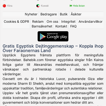
Kina
Kuwait
Hela listan
Nyheter
|
Bedragare
|
Butik
|
Åsikter
Cookies & GDPR
|
Reklam
|
Om oss
|
Integritet
|
Användarvillkor
|
Barnsäkerhet
|
Kontakt
|
FAQ
Gratis Egyptisk Dejtinggemenskap – Koppla ihop
Över Faraonernas Land
Upptäck Egyptens främsta plattform för meningsfulla
förbindelser. Bahebik.com förenar egyptiska singlar från Kairos
livliga gator till Alexandrias medelhavskust, och främjar
vänskaper och partnerskap rotade i delade kulturella
värderingar.
Oavsett om du är i historiska Luxor, pulserande Giza eller
moderna Sharm El Sheikh, anslut med kompatibla egyptier som
uppskattar tradition, familjevärderingar och autentiska relationer.
Upplev vår helt gratis tjänst utan prenumerationsavgifter eller
dolda kostnader. Skapa din profil, utforska andra egyptier i ditt
guvernement och börja konversationer som hedrar ditt arv.