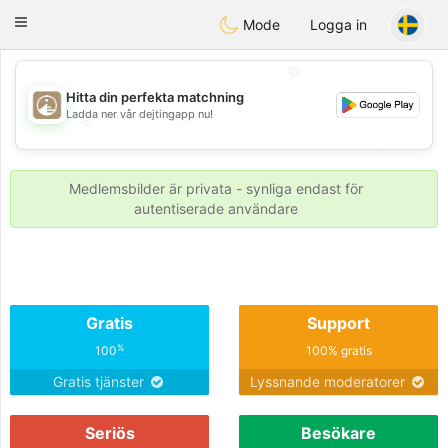
B
ahebik
Toggle
Mode
Logga in
navigation
💖
Hitta din perfekta matchning
Ladda ner vår dejtingapp nu!
💖
💕
💕
Medlemsbilder är privata - synliga endast för
autentiserade användare
Gratis
Support
%
100
100% gratis
Gratis tjänster
Lyssnande moderatorer
Seriös
Besökare