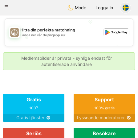
B
ahebik
Toggle
Mode
Logga in
navigation
💖
Hitta din perfekta matchning
Ladda ner vår dejtingapp nu!
💖
💕
💕
Medlemsbilder är privata - synliga endast för
autentiserade användare
Gratis
Support
%
100
100% gratis
Gratis tjänster
Lyssnande moderatorer
Seriös
Besökare