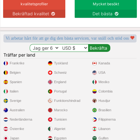
kvalitetsprofiler
Mycket besökt
Bekräftad kvalitet
Det bästa
Vi arbetar hårt för att ge dig den bästa servicen, var snäll och stöd oss
Träffar per land
Frankrike
Tyskland
Kanada
Belgien
Schweiz
USA
Spanien
England
Mexiko
Italien
Portugal
Colombia
Sverige
Funktionshindrad
Husdjur
Australien
Marocko
Brasilien
Nederländerna
Tunisien
Filippinerna
Österrike
Algeriet
Libanon
Japan
Egypten
Gulfen