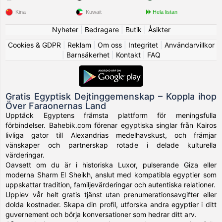
Kina
Kuwait
Hela listan
Nyheter
|
Bedragare
|
Butik
|
Åsikter
Cookies & GDPR
|
Reklam
|
Om oss
|
Integritet
|
Användarvillkor
|
Barnsäkerhet
|
Kontakt
|
FAQ
Gratis Egyptisk Dejtinggemenskap – Koppla ihop
Över Faraonernas Land
Upptäck Egyptens främsta plattform för meningsfulla
förbindelser. Bahebik.com förenar egyptiska singlar från Kairos
livliga gator till Alexandrias medelhavskust, och främjar
vänskaper och partnerskap rotade i delade kulturella
värderingar.
Oavsett om du är i historiska Luxor, pulserande Giza eller
moderna Sharm El Sheikh, anslut med kompatibla egyptier som
uppskattar tradition, familjevärderingar och autentiska relationer.
Upplev vår helt gratis tjänst utan prenumerationsavgifter eller
dolda kostnader. Skapa din profil, utforska andra egyptier i ditt
guvernement och börja konversationer som hedrar ditt arv.