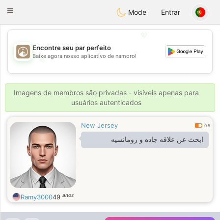
B
ahebik
Toggle
Mode
Entrar
navigation
💖
Encontre seu par perfeito
Baixe agora nosso aplicativo de namoro!
💖
💕
💕
Imagens de membros são privadas - visíveis apenas para
usuários autenticados
New Jersey
0.5
ابحث عن علاقه جاده و رومانسيه
anos
Ramy3000
49