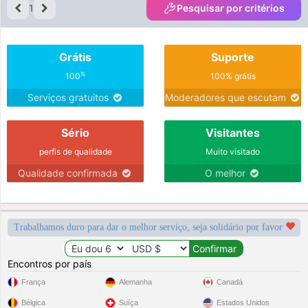
1
Pesquisar por critérios
Grátis
Suporte
%
100
100% grátis
Serviços gratuitos
Moderadores que escutam
Sério
Visitantes
perfis de qualidade
Muito visitado
Qualidade confirmada
O melhor
Trabalhamos duro para dar o melhor serviço, seja solidário por favor
Encontros por país
França
Alemanha
Canadá
Bélgica
Suíça
Estados Unidos