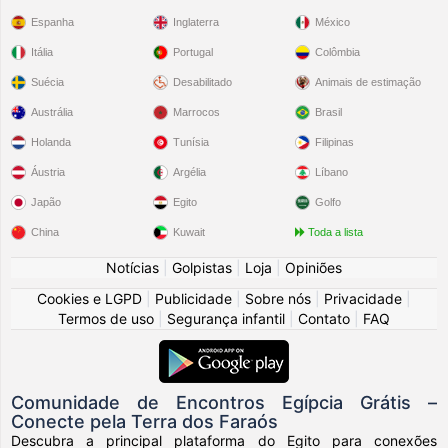
Espanha
Inglaterra
México
Itália
Portugal
Colômbia
Suécia
Desabilitado
Animais de estimação
Austrália
Marrocos
Brasil
Holanda
Tunísia
Filipinas
Áustria
Argélia
Líbano
Japão
Egito
Golfo
China
Kuwait
Toda a lista
Notícias
|
Golpistas
|
Loja
|
Opiniões
Cookies e LGPD
|
Publicidade
|
Sobre nós
|
Privacidade
|
Termos de uso
|
Segurança infantil
|
Contato
|
FAQ
Comunidade de Encontros Egípcia Grátis –
Conecte pela Terra dos Faraós
Descubra a principal plataforma do Egito para conexões