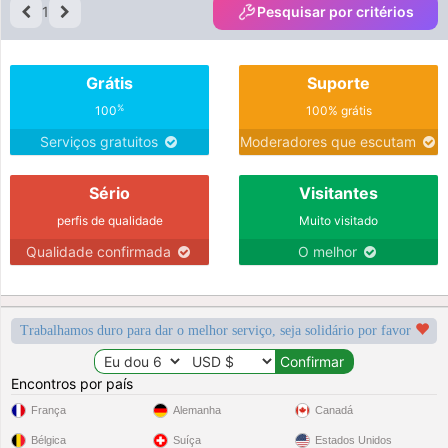
1
Pesquisar por critérios
Grátis
Suporte
%
100
100% grátis
Serviços gratuitos
Moderadores que escutam
Sério
Visitantes
perfis de qualidade
Muito visitado
Qualidade confirmada
O melhor
Trabalhamos duro para dar o melhor serviço, seja solidário por favor
Encontros por país
França
Alemanha
Canadá
Bélgica
Suíça
Estados Unidos