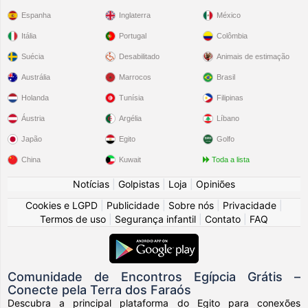
Espanha
Inglaterra
México
Itália
Portugal
Colômbia
Suécia
Desabilitado
Animais de estimação
Austrália
Marrocos
Brasil
Holanda
Tunísia
Filipinas
Áustria
Argélia
Líbano
Japão
Egito
Golfo
China
Kuwait
Toda a lista
Notícias
|
Golpistas
|
Loja
|
Opiniões
Cookies e LGPD
|
Publicidade
|
Sobre nós
|
Privacidade
|
Termos de uso
|
Segurança infantil
|
Contato
|
FAQ
Comunidade de Encontros Egípcia Grátis –
Conecte pela Terra dos Faraós
Descubra a principal plataforma do Egito para conexões