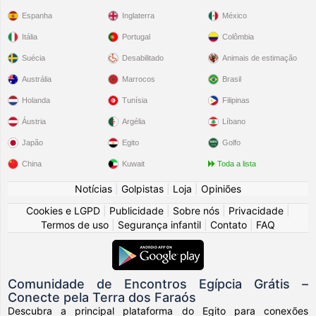
Espanha
Inglaterra
México
Itália
Portugal
Colômbia
Suécia
Desabilitado
Animais de estimação
Austrália
Marrocos
Brasil
Holanda
Tunísia
Filipinas
Áustria
Argélia
Líbano
Japão
Egito
Golfo
China
Kuwait
Toda a lista
Notícias
|
Golpistas
|
Loja
|
Opiniões
Cookies e LGPD
|
Publicidade
|
Sobre nós
|
Privacidade
|
Termos de uso
|
Segurança infantil
|
Contato
|
FAQ
Comunidade de Encontros Egípcia Grátis –
Conecte pela Terra dos Faraós
Descubra a principal plataforma do Egito para conexões