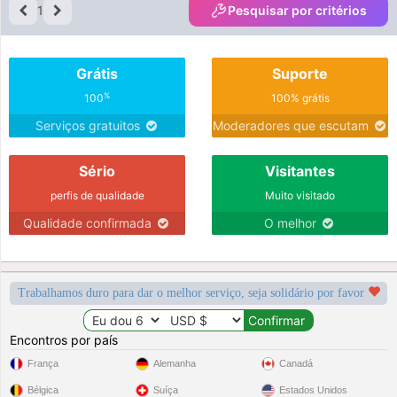
1
Pesquisar por critérios
Grátis
Suporte
%
100
100% grátis
Serviços gratuitos
Moderadores que escutam
Sério
Visitantes
perfis de qualidade
Muito visitado
Qualidade confirmada
O melhor
Trabalhamos duro para dar o melhor serviço, seja solidário por favor
Encontros por país
França
Alemanha
Canadá
Bélgica
Suíça
Estados Unidos