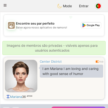
B
ahebik
Toggle
Mode
Entrar
navigation
💖
Encontre seu par perfeito
Baixe agora nosso aplicativo de namoro!
💖
💕
💕
Imagens de membros são privadas - visíveis apenas para
usuários autenticados
Center District
0.3
I am Mariana I am loving and caring
with good sense of humor
anos
Mariana
36