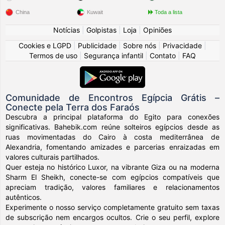
China
Kuwait
Toda a lista
Notícias
|
Golpistas
|
Loja
|
Opiniões
Cookies e LGPD
|
Publicidade
|
Sobre nós
|
Privacidade
|
Termos de uso
|
Segurança infantil
|
Contato
|
FAQ
Comunidade de Encontros Egípcia Grátis –
Conecte pela Terra dos Faraós
Descubra a principal plataforma do Egito para conexões
significativas. Bahebik.com reúne solteiros egípcios desde as
ruas movimentadas do Cairo à costa mediterrânea de
Alexandria, fomentando amizades e parcerias enraizadas em
valores culturais partilhados.
Quer esteja no histórico Luxor, na vibrante Giza ou na moderna
Sharm El Sheikh, conecte-se com egípcios compatíveis que
apreciam tradição, valores familiares e relacionamentos
autênticos.
Experimente o nosso serviço completamente gratuito sem taxas
de subscrição nem encargos ocultos. Crie o seu perfil, explore