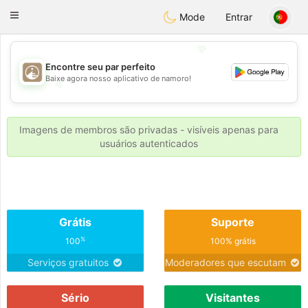
B
ahebik
Toggle
Mode
Entrar
navigation
💖
Encontre seu par perfeito
Baixe agora nosso aplicativo de namoro!
💖
💕
💕
Imagens de membros são privadas - visíveis apenas para
usuários autenticados
Grátis
Suporte
%
100
100% grátis
Serviços gratuitos
Moderadores que escutam
Sério
Visitantes