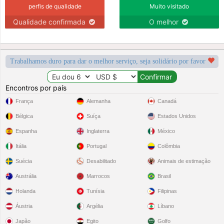
perfis de qualidade
Muito visitado
Qualidade confirmada
O melhor
Trabalhamos duro para dar o melhor serviço, seja solidário por favor
Encontros por país
França
Alemanha
Canadá
Bélgica
Suíça
Estados Unidos
Espanha
Inglaterra
México
Itália
Portugal
Colômbia
Suécia
Desabilitado
Animais de estimação
Austrália
Marrocos
Brasil
Holanda
Tunísia
Filipinas
Áustria
Argélia
Líbano
Japão
Egito
Golfo