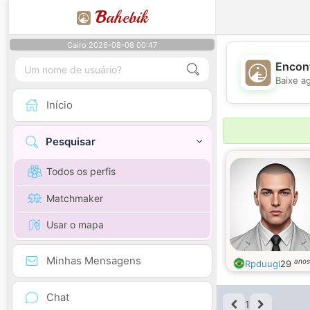
B
ahebik
Cairo 2026-08-08 00:47
Encont
Baixe a
Início
Pesquisar
Todos os perfis
Matchmaker
Usar o mapa
Minhas Mensagens
anos
Rpduugl
29
Chat
1