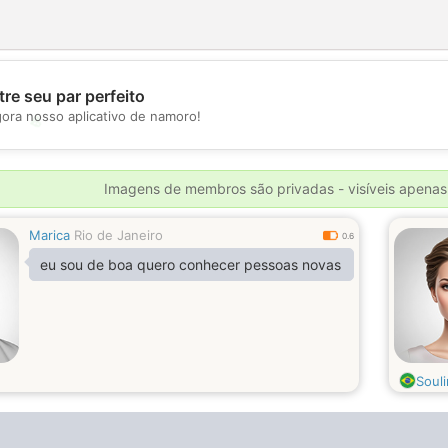
re seu par perfeito
gora nosso aplicativo de namoro!
💖
💕
Imagens de membros são privadas - visíveis apenas
Marica
Rio de Janeiro
0.6
eu sou de boa quero conhecer pessoas novas
Soul