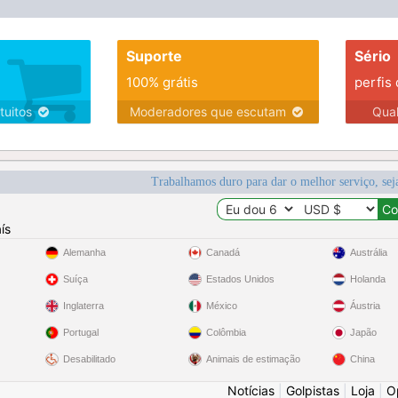
Suporte
Sério
100% grátis
perfis
tuitos
Moderadores que escutam
Qua
Trabalhamos duro para dar o melhor serviço, sej
ís
Alemanha
Canadá
Austrália
Suíça
Estados Unidos
Holanda
Inglaterra
México
Áustria
Portugal
Colômbia
Japão
Desabilitado
Animais de estimação
China
Notícias
|
Golpistas
|
Loja
|
O