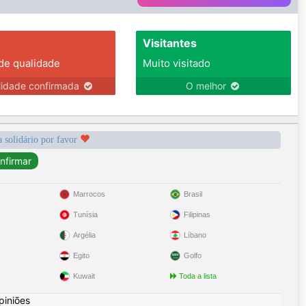
Visitantes
 de qualidade
Muito visitado
lidade confirmada
O melhor
a solidário por favor
Marrocos
Brasil
Tunísia
Filipinas
Argélia
Líbano
Egito
Golfo
Kuwait
Toda a lista
piniões