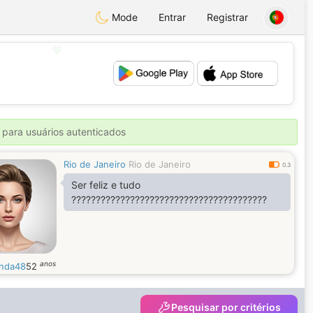
Mode
Entrar
Registrar
💖
💕
 para usuários autenticados
Rio de Janeiro
Rio de Janeiro
0.3
Ser feliz e tudo
????????????????????????????????????????
anos
inda48
52
Pesquisar por critérios