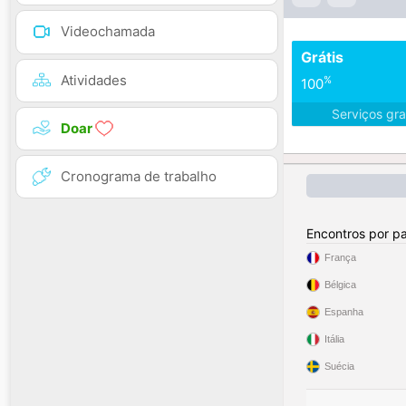
Videochamada
Grátis
Atividades
%
100
Serviços gra
Doar
Cronograma de trabalho
Encontros por pa
França
Bélgica
Espanha
Itália
Suécia