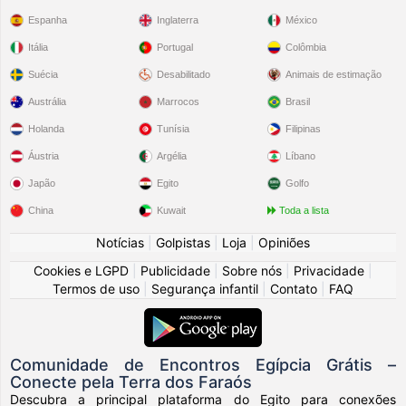
Espanha
Inglaterra
México
Itália
Portugal
Colômbia
Suécia
Desabilitado
Animais de estimação
Austrália
Marrocos
Brasil
Holanda
Tunísia
Filipinas
Áustria
Argélia
Líbano
Japão
Egito
Golfo
China
Kuwait
Toda a lista
Notícias
|
Golpistas
|
Loja
|
Opiniões
Cookies e LGPD
|
Publicidade
|
Sobre nós
|
Privacidade
|
Termos de uso
|
Segurança infantil
|
Contato
|
FAQ
Comunidade de Encontros Egípcia Grátis –
Conecte pela Terra dos Faraós
Descubra a principal plataforma do Egito para conexões