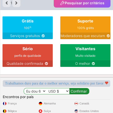
1
Pesquisar por critérios
Grátis
Suporte
%
100
100% grátis
Serviços gratuitos
Moderadores que escutam
Sério
Visitantes
perfis de qualidade
Muito visitado
Qualidade confirmada
O melhor
Trabalhamos duro para dar o melhor serviço, seja solidário por favor
Encontros por país
França
Alemanha
Canadá
Bélgica
Suíça
Estados Unidos