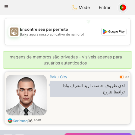
B
ahebik
Toggle
Mode
Entrar
navigation
💖
Encontre seu par perfeito
Baixe agora nosso aplicativo de namoro!
💖
💕
💕
Imagens de membros são privadas - visíveis apenas para
usuários autenticados
Baku City
0.3
لدي ظروف خاصة، اريد التعرف واذا
توافقنا نتزوج
anos
Karimeg
96