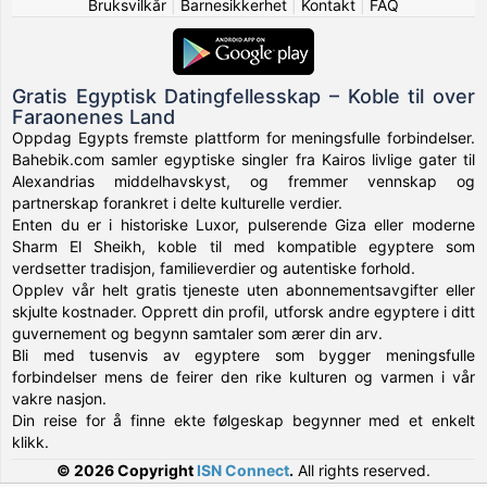
Bruksvilkår
|
Barnesikkerhet
|
Kontakt
|
FAQ
Gratis Egyptisk Datingfellesskap – Koble til over
Faraonenes Land
Oppdag Egypts fremste plattform for meningsfulle forbindelser.
Bahebik.com samler egyptiske singler fra Kairos livlige gater til
Alexandrias middelhavskyst, og fremmer vennskap og
partnerskap forankret i delte kulturelle verdier.
Enten du er i historiske Luxor, pulserende Giza eller moderne
Sharm El Sheikh, koble til med kompatible egyptere som
verdsetter tradisjon, familieverdier og autentiske forhold.
Opplev vår helt gratis tjeneste uten abonnementsavgifter eller
skjulte kostnader. Opprett din profil, utforsk andre egyptere i ditt
guvernement og begynn samtaler som ærer din arv.
Bli med tusenvis av egyptere som bygger meningsfulle
forbindelser mens de feirer den rike kulturen og varmen i vår
vakre nasjon.
Din reise for å finne ekte følgeskap begynner med et enkelt
klikk.
© 2026 Copyright
ISN Connect
.
All rights reserved.