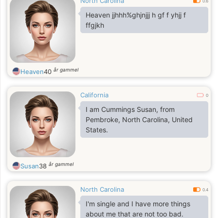
North Carolina
0.6
Heaven jjhhh%ghjnjjj h gf f yhjj f
ffgjkh
år gammel
Heaven
40
California
0
I am Cummings Susan, from
Pembroke, North Carolina, United
States.
år gammel
Susan
38
North Carolina
0.4
I'm single and I have more things
about me that are not too bad.