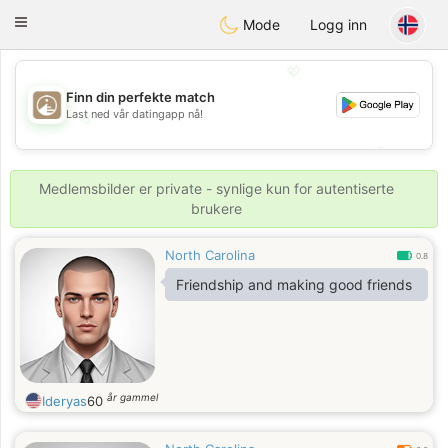
B
ahebik
Toggle
Mode
Logg inn
navigation
💖
Finn din perfekte match
Last ned vår datingapp nå!
💖
💕
💕
Medlemsbilder er private - synlige kun for autentiserte
brukere
North Carolina
0.8
Friendship and making good friends
år gammel
Ideryas
60