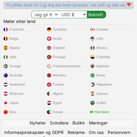
Vi jobber hardt for å gi deg den beste tjenesten, vær snill og støtt oss
Møter etter land
Frankrike
Tyskland
Canada
Belgia
Sveits
USA
Spania
England
Mexico
Italia
Portugal
Colombia
Sverige
Funksjonshemmet
Kjæledyr
Australia
Marokko
Brasil
Nederland
Tunisia
Filippinene
Østerrike
Algerie
Libanon
Japan
Egypt
Gulfen
Kina
Kuwait
Hele listen
Nyheter
|
Svindlere
|
Butikk
|
Meninger
Informasjonskapsler og GDPR
|
Reklame
|
Om oss
|
Personvern
|