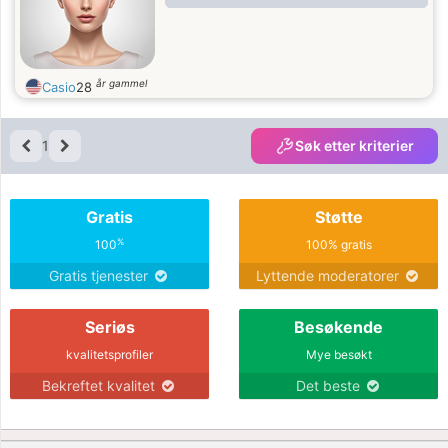
år gammel
Casio
28
1
Søk etter kriterier
Gratis
Støtte
%
100
100% gratis
Gratis tjenester
Lyttende moderatorer
Seriøs
Besøkende
kvalitetsprofiler
Mye besøkt
Bekreftet kvalitet
Det beste