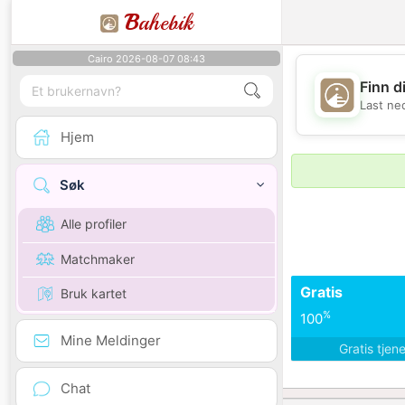
B
ahebik
Cairo 2026-08-07 08:43
Finn d
Last ne
Hjem
Søk
Alle profiler
Matchmaker
Gratis
Bruk kartet
%
100
Mine Meldinger
Gratis tjen
Chat