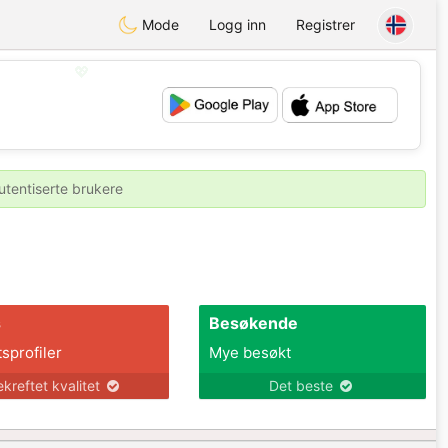
Mode
Logg inn
Registrer
💖
💕
utentiserte brukere
s
Besøkende
tsprofiler
Mye besøkt
ekreftet kvalitet
Det beste