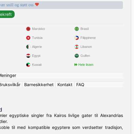
vær snill og støtt oss
Marokko
Brasil
Tunisia
Filippinene
Algerie
Libanon
Egypt
Gulfen
Kuwait
Hele listen
Meninger
Bruksvilkår
|
Barnesikkerhet
|
Kontakt
|
FAQ
d
r egyptiske singler fra Kairos livlige gater til Alexandrias
ier.
koble til med kompatible egyptere som verdsetter tradisjon,