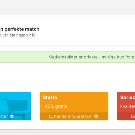
in perfekte match
d vår datingapp nå!
💖
💕
Medlemsbilder er private - synlige kun for a
Støtte
Seriø
100% gratis
kvalite
ester
Lyttende moderatorer
B