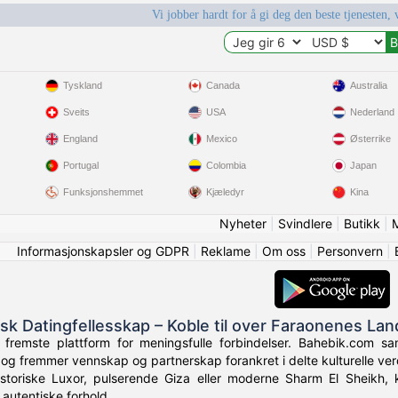
Vi jobber hardt for å gi deg den beste tjenesten, 
Tyskland
Canada
Australia
Sveits
USA
Nederland
England
Mexico
Østerrike
Portugal
Colombia
Japan
Funksjonshemmet
Kjæledyr
Kina
Nyheter
|
Svindlere
|
Butikk
|
Informasjonskapsler og GDPR
|
Reklame
|
Om oss
|
Personvern
|
isk Datingfellesskap – Koble til over Faraonenes Lan
remste plattform for meningsfulle forbindelser. Bahebik.com samle
og fremmer vennskap og partnerskap forankret i delte kulturelle verd
istoriske Luxor, pulserende Giza eller moderne Sharm El Sheikh, 
 autentiske forhold.