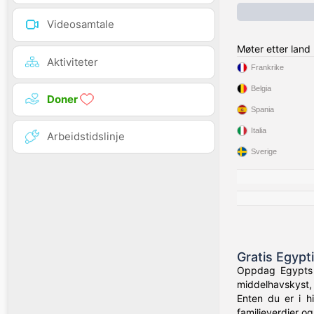
Videosamtale
Møter etter land
Aktiviteter
Frankrike
Belgia
Doner
Spania
Italia
Arbeidstidslinje
Sverige
Gratis Egypt
Oppdag Egypts f
middelhavskyst, 
Enten du er i h
familieverdier og