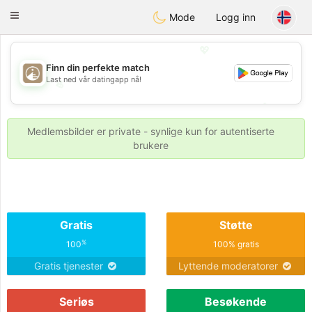
B
ahebik
Toggle
Mode
Logg inn
navigation
💖
Finn din perfekte match
Last ned vår datingapp nå!
💖
💕
💕
Medlemsbilder er private - synlige kun for autentiserte
brukere
Gratis
Støtte
%
100
100% gratis
Gratis tjenester
Lyttende moderatorer
Seriøs
Besøkende