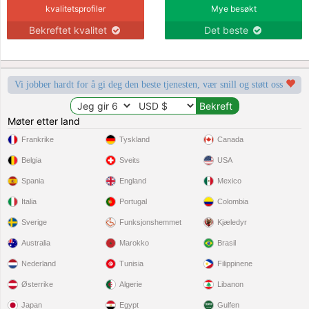
kvalitetsprofiler
Mye besøkt
Bekreftet kvalitet
Det beste
Vi jobber hardt for å gi deg den beste tjenesten, vær snill og støtt oss
Møter etter land
Frankrike
Tyskland
Canada
Belgia
Sveits
USA
Spania
England
Mexico
Italia
Portugal
Colombia
Sverige
Funksjonshemmet
Kjæledyr
Australia
Marokko
Brasil
Nederland
Tunisia
Filippinene
Østerrike
Algerie
Libanon
Japan
Egypt
Gulfen