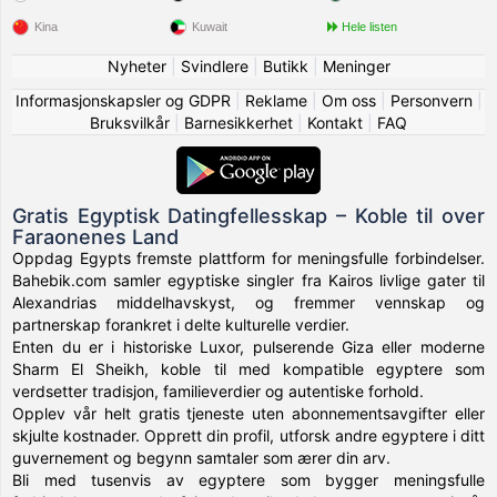
Kina
Kuwait
Hele listen
Nyheter
|
Svindlere
|
Butikk
|
Meninger
Informasjonskapsler og GDPR
|
Reklame
|
Om oss
|
Personvern
|
Bruksvilkår
|
Barnesikkerhet
|
Kontakt
|
FAQ
Gratis Egyptisk Datingfellesskap – Koble til over
Faraonenes Land
Oppdag Egypts fremste plattform for meningsfulle forbindelser.
Bahebik.com samler egyptiske singler fra Kairos livlige gater til
Alexandrias middelhavskyst, og fremmer vennskap og
partnerskap forankret i delte kulturelle verdier.
Enten du er i historiske Luxor, pulserende Giza eller moderne
Sharm El Sheikh, koble til med kompatible egyptere som
verdsetter tradisjon, familieverdier og autentiske forhold.
Opplev vår helt gratis tjeneste uten abonnementsavgifter eller
skjulte kostnader. Opprett din profil, utforsk andre egyptere i ditt
guvernement og begynn samtaler som ærer din arv.
Bli med tusenvis av egyptere som bygger meningsfulle