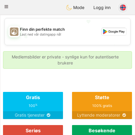
B
ahebik
Toggle
Mode
Logg inn
navigation
💖
Finn din perfekte match
Last ned vår datingapp nå!
💖
💕
💕
Medlemsbilder er private - synlige kun for autentiserte
brukere
Gratis
Støtte
%
100
100% gratis
Gratis tjenester
Lyttende moderatorer
Seriøs
Besøkende