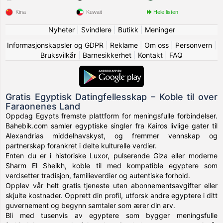
Kina
Kuwait
Hele listen
Nyheter
|
Svindlere
|
Butikk
|
Meninger
Informasjonskapsler og GDPR
|
Reklame
|
Om oss
|
Personvern
|
Bruksvilkår
|
Barnesikkerhet
|
Kontakt
|
FAQ
Gratis Egyptisk Datingfellesskap – Koble til over
Faraonenes Land
Oppdag Egypts fremste plattform for meningsfulle forbindelser.
Bahebik.com samler egyptiske singler fra Kairos livlige gater til
Alexandrias middelhavskyst, og fremmer vennskap og
partnerskap forankret i delte kulturelle verdier.
Enten du er i historiske Luxor, pulserende Giza eller moderne
Sharm El Sheikh, koble til med kompatible egyptere som
verdsetter tradisjon, familieverdier og autentiske forhold.
Opplev vår helt gratis tjeneste uten abonnementsavgifter eller
skjulte kostnader. Opprett din profil, utforsk andre egyptere i ditt
guvernement og begynn samtaler som ærer din arv.
Bli med tusenvis av egyptere som bygger meningsfulle