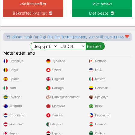
kvalitetsprofiler
Mye besøkt
Bekreftet kvalitet
Det beste
Vi jobber hardt for å gi deg den beste tjenesten, vær snill og støtt oss
Møter etter land
Frankrike
Tyskland
Canada
Belgia
Sveits
USA
Spania
England
Mexico
Italia
Portugal
Colombia
Sverige
Funksjonshemmet
Kjæledyr
Australia
Marokko
Brasil
Nederland
Tunisia
Filippinene
Østerrike
Algerie
Libanon
Japan
Egypt
Gulfen