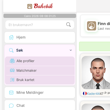
B
ahebik
Cairo 2026-08-08 01:25
Finn d
Last ne
Hjem
Søk
Alle profiler
Matchmaker
Bruk kartet
Mine Meldinger
år g
Kader44
47
Chat