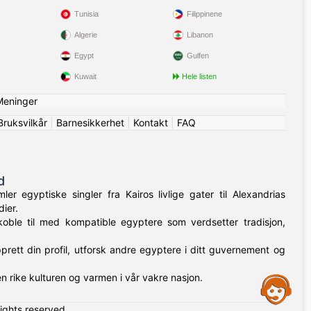
Tunisia
Filippinene
Algerie
Libanon
Egypt
Gulfen
Kuwait
Hele listen
Meninger
Bruksvilkår
|
Barnesikkerhet
|
Kontakt
|
FAQ
d
r egyptiske singler fra Kairos livlige gater til Alexandrias
ier.
koble til med kompatible egyptere som verdsetter tradisjon,
prett din profil, utforsk andre egyptere i ditt guvernement og
 rike kulturen og varmen i vår vakre nasjon.
Assistance
rights reserved.