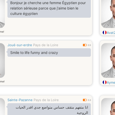
Bonjour je cherche une femme Égyptien pour
relation sérieuse parce que j'aime bien le
culture égyptien
mel
Avat
Joué-sur-erdre
Pays de la Loire
0.5
Smile to life funny and crazy
mel
Ayme
Sainte-Pazanne
Pays de la Loire
0.3
انا متفهم متقف حساس متواضع جدي اقدر الحيات
الزوجية