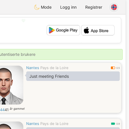
Mode
Logg inn
Registrer
💖
💕
utentiserte brukere
Nantes
Pays de la Loire
0.5
Just meeting Friends
år gammel
o44
41
Nantes
Pays de la Loire
0.9