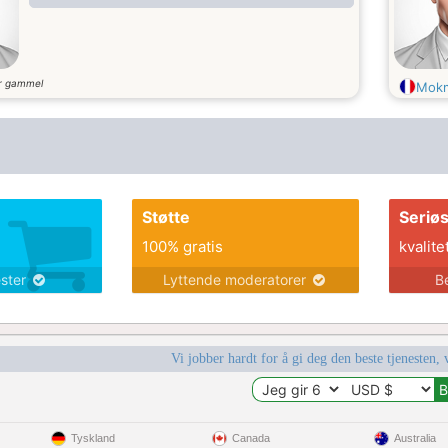
r gammel
Mok
Støtte
Seriø
100% gratis
kvalite
ester
Lyttende moderatorer
B
Vi jobber hardt for å gi deg den beste tjenesten, 
Tyskland
Canada
Australia