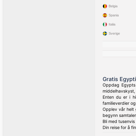
Belgia
Spania
Italia
Sverige
Gratis Egypt
Oppdag Egypts f
middelhavskyst, 
Enten du er i h
familieverdier og
Opplev vår helt 
begynn samtaler
Bli med tusenvis
Din reise for å f