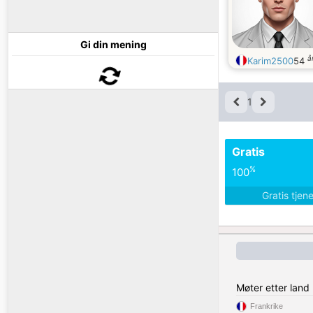
Gi din mening
å
Karim2500
54
1
Gratis
%
100
Gratis tjen
Møter etter land
Frankrike