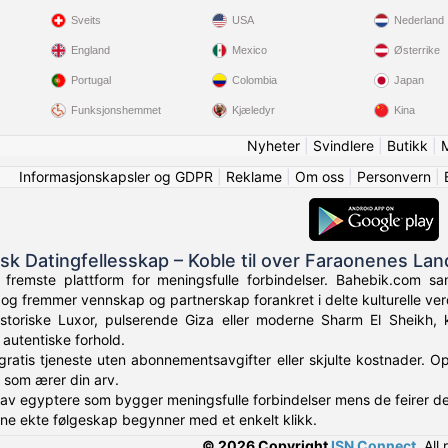
Sveits
USA
Nederland
England
Mexico
Østerrike
Portugal
Colombia
Japan
Funksjonshemmet
Kjæledyr
Kina
Nyheter
|
Svindlere
|
Butikk
|
Informasjonskapsler og GDPR
|
Reklame
|
Om oss
|
Personvern
|
isk Datingfellesskap – Koble til over Faraonenes Lan
remste plattform for meningsfulle forbindelser. Bahebik.com samle
og fremmer vennskap og partnerskap forankret i delte kulturelle verd
istoriske Luxor, pulserende Giza eller moderne Sharm El Sheikh, 
 autentiske forhold.
gratis tjeneste uten abonnementsavgifter eller skjulte kostnader. Op
 som ærer din arv.
 av egyptere som bygger meningsfulle forbindelser mens de feirer den
inne ekte følgeskap begynner med et enkelt klikk.
© 2026 Copyright
ISN Connect
.
All 