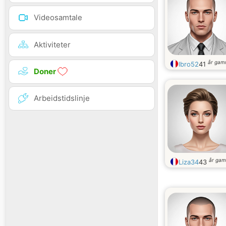
Videosamtale
Aktiviteter
år gam
Ibro52
41
Doner
Arbeidstidslinje
år gam
Liza34
43