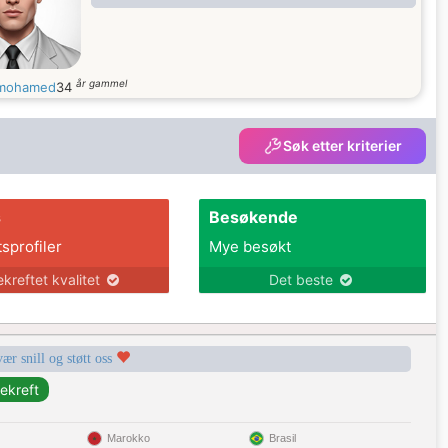
år gammel
mohamed
34
Søk etter kriterier
s
Besøkende
tsprofiler
Mye besøkt
ekreftet kvalitet
Det beste
vær snill og støtt oss
Marokko
Brasil