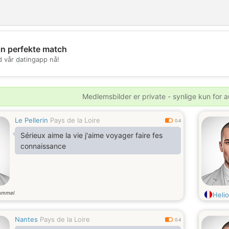
in perfekte match
d vår datingapp nå!
💖
💕
Medlemsbilder er private - synlige kun for a
Le Pellerin
Pays de la Loire
0.4
Sérieux aime la vie j'aime voyager faire fes
connaissance
ammel
Heli
Nantes
Pays de la Loire
0.4